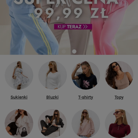
Sukienki
Bluzki
T-shirty
Topy