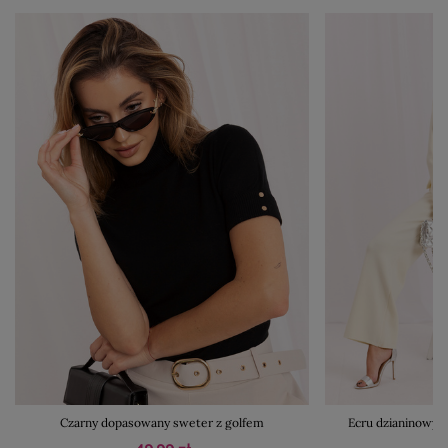
Czarny dopasowany sweter z golfem
Ecru dzianinowy 