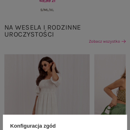
49,99 zł
S/M
L/XL
NA WESELA I RODZINNE
UROCZYSTOŚCI
Zobacz wszystko
Konfiguracja zgód