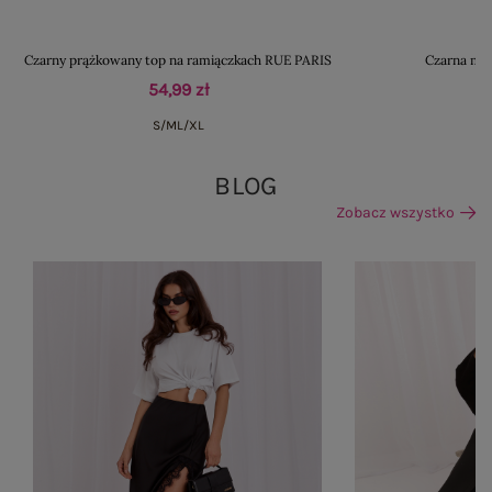
Czarny prążkowany top na ramiączkach RUE PARIS
Czarna mid
54,99 zł
S/M
L/XL
BLOG
Zobacz wszystko