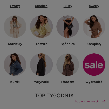
Szorty
Spodnie
Bluzy
Swetry
Garnitury
Koszule
Spódnice
Komplety
Kurtki
Marynarki
Płaszcze
Wyprzedaż
TOP TYGODNIA
Zobacz wszystko