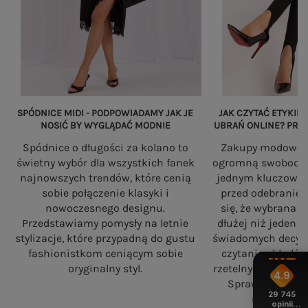
SPÓDNICE MIDI - PODPOWIADAMY JAK JE
JAK CZYTAĆ ETYKIET
NOSIĆ BY WYGLĄDAĆ MODNIE
UBRAŃ ONLINE? PRZ
Spódnice o długości za kolano to
Zakupy modowe w
świetny wybór dla wszystkich fanek
ogromną swobodę, a
najnowszych trendów, które cenią
jednym kluczowy
sobie połączenie klasyki i
przed odebranie
nowoczesnego designu.
się, że wybrana 
Przedstawiamy pomysły na letnie
dłużej niż jeden 
stylizacje, które przypadną do gustu
świadomych decyzj
fashionistkom ceniącym sobie
czytania składó
oryginalny styl.
rzetelnych standa
4.9
Sprawdź, na co
29 745
robiąc zaku
opinii