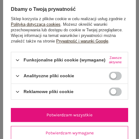
Dbamy o Twoją prywatność
Sklep korzysta z plików cookie w celu realizacji usług zgodnie z
Polityką dotyczącą cookies
. Możesz określić warunki
przechowywania lub dostępu do cookie w Twojej przeglądarce.
Więcej informacji na temat warunków i prywatności można
znaleźć także na stronie
Prywatność i warunki Google
.
Ecru rozkloszowana sukienka z haftem
Pistacjowa mini spó
169,99 zł
Zawsze
Funkcjonalne pliki cookie (wymagane)
aktywne
L/XL
M/L
Analityczne pliki cookie
Reklamowe pliki cookie
Potwierdzam wszystkie
Potwierdzam wymagane