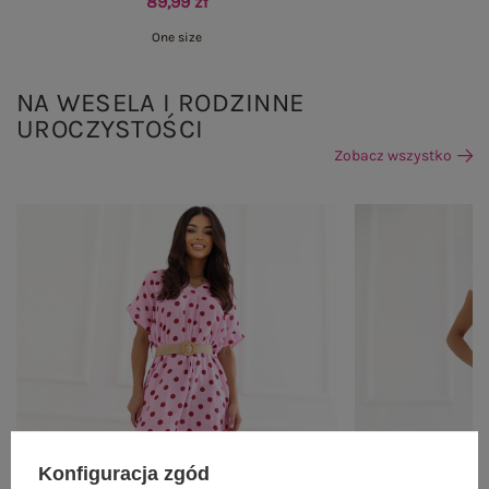
89,99 zł
One size
NA WESELA I RODZINNE
UROCZYSTOŚCI
Zobacz wszystko
Konfiguracja zgód