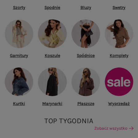
Szorty
Spodnie
Bluzy
Swetry
Garnitury
Koszule
Spódnice
Komplety
Kurtki
Marynarki
Płaszcze
Wyprzedaż
TOP TYGODNIA
Zobacz wszystko