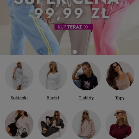
Sukienki
Bluzki
T-shirty
Topy