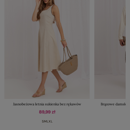
Jasnobeżowa letnia sukienka bez rękawów
Brązowe damskie 
89,99 zł
S
M
L
XL