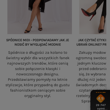
SPÓDNICE MIDI - PODPOWIADAMY JAK JE
JAK CZYTAĆ ETYKIET
NOSIĆ BY WYGLĄDAĆ MODNIE
UBRAŃ ONLINE? PRZ
Spódnice o długości za kolano to
Zakupy modowe w
świetny wybór dla wszystkich fanek
ogromną swobodę, a
najnowszych trendów, które cenią
jednym kluczowy
sobie połączenie klasyki i
przed odebranie
nowoczesnego designu.
się, że wybrana 
Przedstawiamy pomysły na letnie
dłużej niż jeden 
stylizacje, które przypadną do gustu
świadomych decyzj
fashionistkom ceniącym sobie
czytania składó
oryginalny styl.
rzetelnych standa
4.9
Sprawdź, na co
29 747
robiąc zaku
opinii