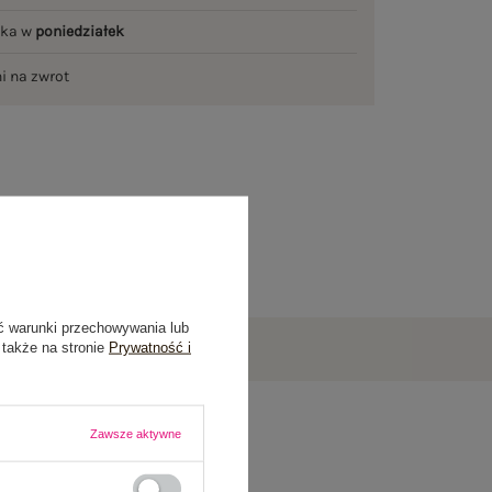
łka w
poniedziałek
ni na zwrot
ć warunki przechowywania lub
 także na stronie
Prywatność i
Zawsze aktywne