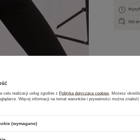
Wysy
100 d
ość
w celu realizacji usług zgodnie z
Polityką dotyczącą cookies
. Możesz określi
eglądarce. Więcej informacji na temat warunków i prywatności można znaleźć
je
Opinie o produkcie
(0)
cookie (wymagane)
kie