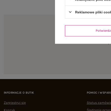
Reklamowe pliki coo
Potwier
Zapi
INFORMACJE O BUTIK
POMOC I WSPAR
Zarejestruj się
Status zamówi
Koszyk
Śledzenie przes