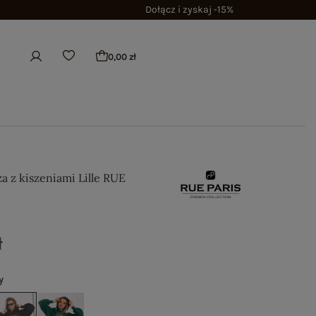
Dołącz i zyskaj -15%
0,00 zł
a z kiszeniami Lille RUE
ł
y