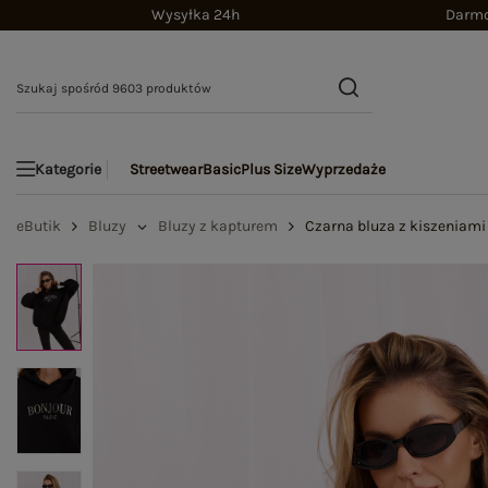
Wysyłka 24h
Darmo
Streetwear
Basic
Plus Size
Wyprzedaże
Kategorie
eButik
Bluzy
Bluzy z kapturem
Czarna bluza z kiszeniami 