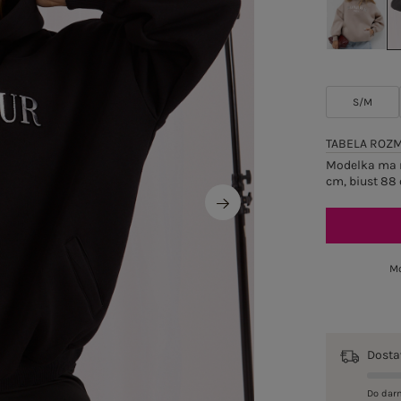
S/M
TABELA ROZ
Modelka ma n
cm, biust 88 
Mo
Dost
Do dar