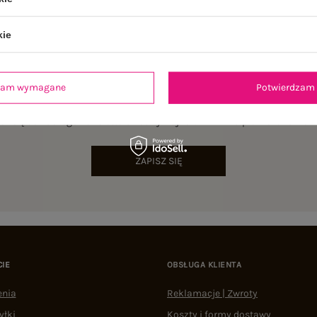
kie
dzam wymagane
Potwierdzam 
NEWSLETTER
sz się do naszego newslettera i otrzymaj 15% zniżki na pierwsze zamów
ZAPISZ SIĘ
CIE
OBSŁUGA KLIENTA
enia
Reklamacje | Zwroty
yłki
Koszty i formy dostawy