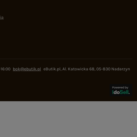
ia
-16:00
bok@ebutik.pl
eButik.pl
,
Al. Katowicka 68
,
05-830
Nadarzyn