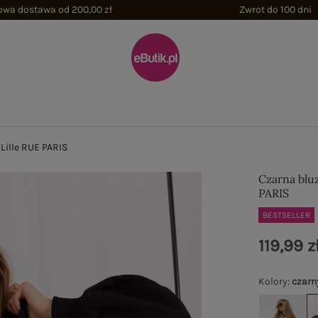
wa dostawa od 200,00 zł
Zwrot do 100 dni
Lille RUE PARIS
Czarna bluz
PARIS
BESTSELLER
119,99 z
Kolory
:
czarn