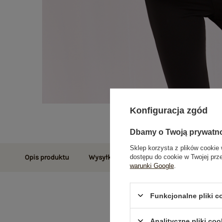
Konfiguracja zgód
Dbamy o Twoją prywatn
Sklep korzysta z plików cookie 
dostępu do cookie w Twojej prz
Opis produktu
Wysyłka i dostawa
Zwroty i reklamac
warunki Google
.
Funkcjonalne pliki 
Analityczne pliki coo