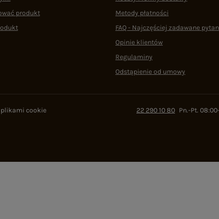
ować produkt
Metody płatności
rodukt
FAQ - Najczęściej zadawane pytan
Opinie klientów
Regulaminy
Odstąpienie od umowy
 plikami cookie
22 290 10 80
Pn.-Pt. 08:00