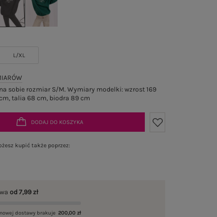
L/XL
MIARÓW
a sobie rozmiar S/M. Wymiary modelki: wzrost 169
cm, talia 68 cm, biodra 89 cm
DODAJ DO KOSZYKA
żesz kupić także poprzez:
awa
od 7,99 zł
mowej dostawy brakuje
200,00 zł