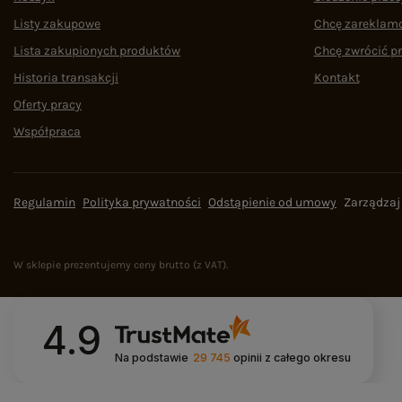
Listy zakupowe
Chcę zareklam
Lista zakupionych produktów
Chcę zwrócić p
Historia transakcji
Kontakt
Oferty pracy
Współpraca
Regulamin
Polityka prywatności
Odstąpienie od umowy
Zarządzaj
W sklepie prezentujemy ceny brutto (z VAT).
4.9
Na podstawie
29 745
opinii
z całego okresu