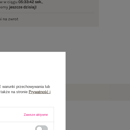
w w ciągu
05:33:42 sek.
,
ślemy
jeszcze dzisiaj!
ni na zwrot
ć warunki przechowywania lub
 także na stronie
Prywatność i
Zawsze aktywne