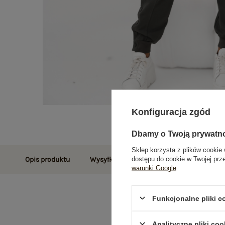
Konfiguracja zgód
Dbamy o Twoją prywatn
Sklep korzysta z plików cookie 
dostępu do cookie w Twojej prz
Opis produktu
Wysyłka i dostawa
Zwroty i reklamac
warunki Google
.
Funkcjonalne pliki 
Analityczne pliki coo