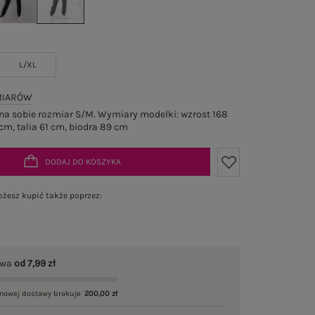
L/XL
MIARÓW
a sobie rozmiar S/M. Wymiary modelki: wzrost 168
cm, talia 61 cm, biodra 89 cm
DODAJ DO KOSZYKA
żesz kupić także poprzez:
awa
od 7,99 zł
mowej dostawy brakuje
200,00 zł