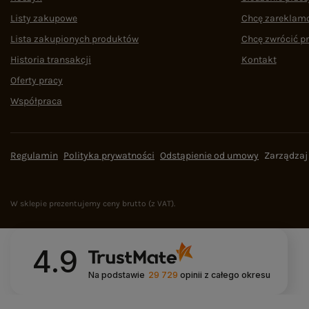
Listy zakupowe
Chcę zareklam
Lista zakupionych produktów
Chcę zwrócić p
Historia transakcji
Kontakt
Oferty pracy
Współpraca
Regulamin
Polityka prywatności
Odstąpienie od umowy
Zarządzaj
W sklepie prezentujemy ceny brutto (z VAT).
4.9
Na podstawie
29 729
opinii
z całego okresu