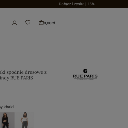
Dołącz i zyskaj -15%
0,00 zł
ki spodnie dresowe z
indy RUE PARIS
y khaki