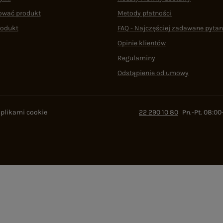
ować produkt
Metody płatności
rodukt
FAQ - Najczęściej zadawane pytan
Opinie klientów
Regulaminy
Odstąpienie od umowy
 plikami cookie
22 290 10 80
Pn.-Pt. 08:00