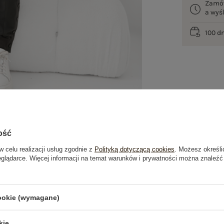
Zamó
a wy
100 d
ość
w celu realizacji usług zgodnie z
Polityką dotyczącą cookies
. Możesz określi
eglądarce. Więcej informacji na temat warunków i prywatności można znaleźć
je
Opinie o produkcie
(0)
cookie (wymagane)
kie