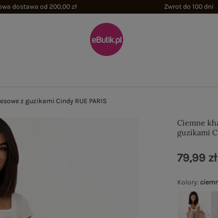
wa dostawa od 200,00 zł
Zwrot do 100 dni
resowe z guzikami Cindy RUE PARIS
Ciemne kha
guzikami C
79,99 zł
Kolory
:
ciemn