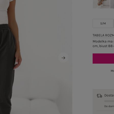
S/M
TABELA ROZ
Modelka ma n
cm, biust 88 
Mo
Dost
Do dar