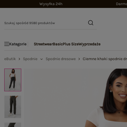
Wysyłka 24h
Darmo
Streetwear
Basic
Plus Size
Wyprzedaże
Kategorie
eButik
Spodnie
Spodnie dresowe
Ciemne khaki spodnie d