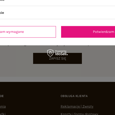
kie
dzam wymagane
Potwierdzam 
NEWSLETTER
sz się do naszego newslettera i otrzymaj 15% zniżki na pierwsze zamów
ZAPISZ SIĘ
CIE
OBSŁUGA KLIENTA
enia
Reklamacje | Zwroty
yłki
Koszty i formy dostawy