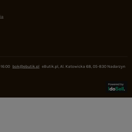
ia
-16:00
bok@ebutik.pl
eButik.pl
,
Al. Katowicka 68
,
05-830
Nadarzyn