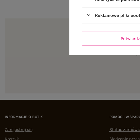
Reklamowe pliki coo
Potwier
Zapi
INFORMACJE O BUTIK
POMOC I WSPAR
Zarejestruj się
Status zamówi
Koszyk
Śledzenie przes