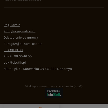
Regulamin
Polityka prywatności
Odstąpienie od umowy
Zarządzaj plikami cookie
22 290 10 80
Pn.-Pt. 08:00-16:00
bok@ebutik.pl
eButik.pl
,
Al. Katowicka 68
,
05-830
Nadarzyn
W sklepie prezentujemy ceny brutto (z VAT).