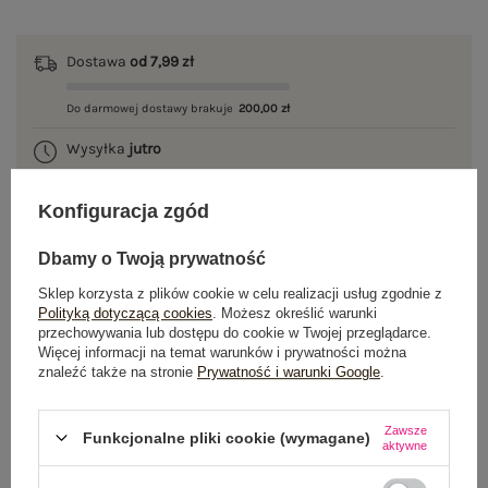
Dostawa
od 7,99 zł
Do darmowej dostawy brakuje
200,00 zł
Wysyłka
jutro
100 dni na zwrot
Konfiguracja zgód
Dbamy o Twoją prywatność
OPIS PRODUKTU
Sklep korzysta z plików cookie w celu realizacji usług zgodnie z
Polityką dotyczącą cookies
. Możesz określić warunki
przechowywania lub dostępu do cookie w Twojej przeglądarce.
GŁÓWNE PARAMETRY
Więcej informacji na temat warunków i prywatności można
znaleźć także na stronie
Prywatność i warunki Google
.
OPINIE O PRODUKCIE
(1)
Zawsze
Funkcjonalne pliki cookie (wymagane)
WYSYŁKA I DOSTAWA
aktywne