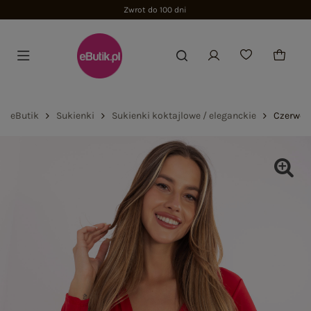
Zwrot do 100 dni
eButik
Sukienki
Sukienki koktajlowe / eleganckie
Czerwon