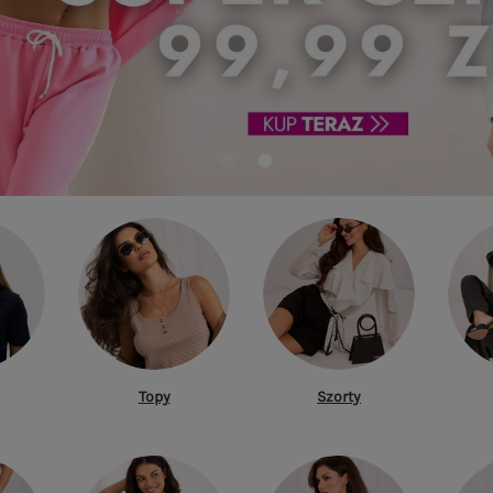
Topy
Szorty