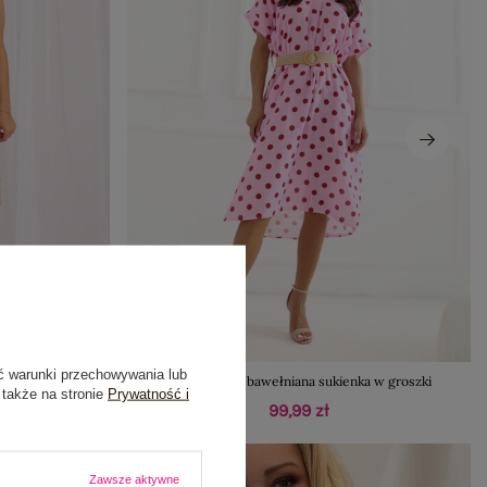
ć warunki przechowywania lub
mieszką lnu
Jasnoróżowa bawełniana sukienka w groszki
 także na stronie
Prywatność i
99,99 zł
Zawsze aktywne