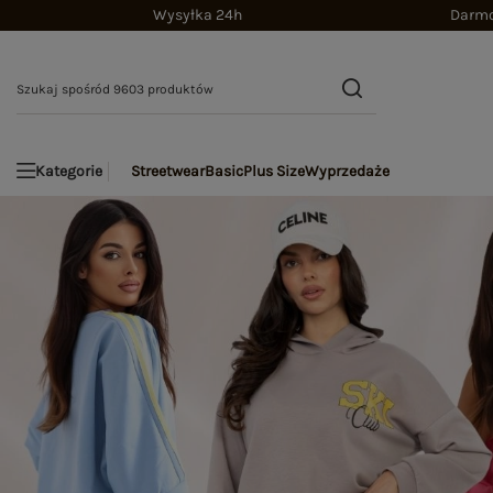
Wysyłka 24h
Darmo
Streetwear
Basic
Plus Size
Wyprzedaże
Kategorie