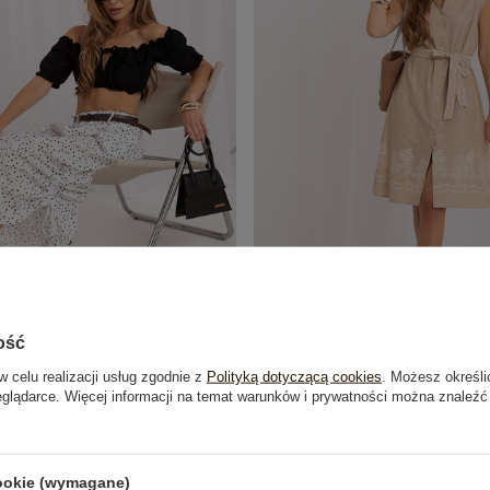
ość
w celu realizacji usług zgodnie z
Polityką dotyczącą cookies
. Możesz określi
kie spodnie 7/8 ze ściągaczami
Beżowa koszulowa sukienka z do
eglądarce. Więcej informacji na temat warunków i prywatności można znaleźć
109,99 zł
99,99 zł
cookie (wymagane)