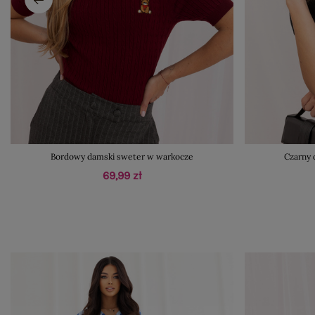
Bordowy damski sweter w warkocze
Czarny 
69,99 zł