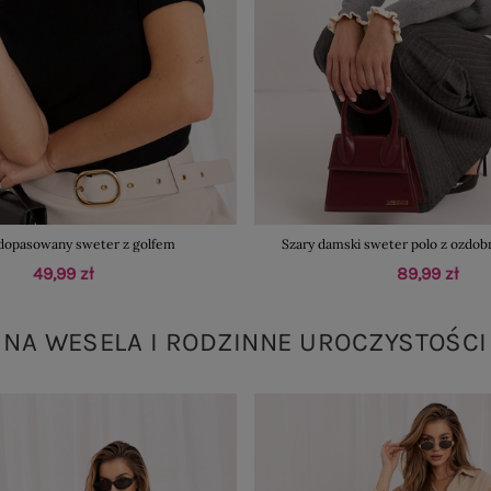
dopasowany sweter z golfem
Szary damski sweter polo z ozdob
49,99 zł
89,99 zł
NA WESELA I RODZINNE UROCZYSTOŚCI