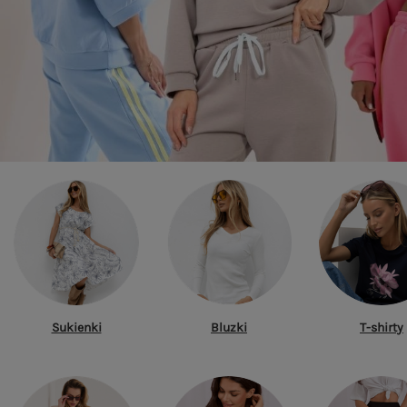
Sukienki
Bluzki
T-shirty