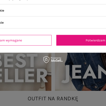
kie
kie
dzam wymagane
Potwierdzam 
OUTFIT NA RANDKĘ