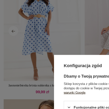
Konfiguracja zgód
Dbamy o Twoją prywatn
Sklep korzysta z plików cookie 
Jasnoniebieska letnia sukienka z krótkim rękawem
Białe dams
dostępu do cookie w Twojej prz
99,99 zł
warunki Google
.
Funkcjonalne pliki 