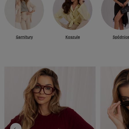
Garnitury
Koszule
Spódnic