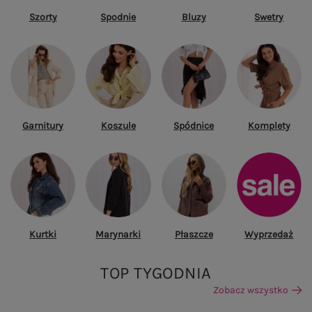
Szorty
Spodnie
Bluzy
Swetry
Garnitury
Koszule
Spódnice
Komplety
Kurtki
Marynarki
Płaszcze
Wyprzedaż
TOP TYGODNIA
Zobacz wszystko