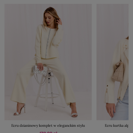
Ecru dzianinowy komplet w eleganckim stylu
Ecru kurtka alpa