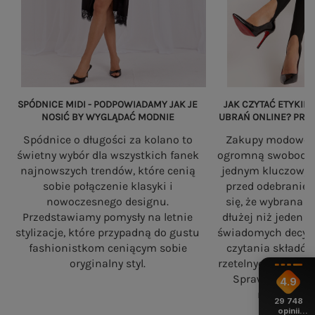
SPÓDNICE MIDI - PODPOWIADAMY JAK JE
JAK CZYTAĆ ETYKIET
NOSIĆ BY WYGLĄDAĆ MODNIE
UBRAŃ ONLINE? PRZ
Spódnice o długości za kolano to
Zakupy modowe w
świetny wybór dla wszystkich fanek
ogromną swobodę, a
najnowszych trendów, które cenią
jednym kluczowy
sobie połączenie klasyki i
przed odebranie
nowoczesnego designu.
się, że wybrana 
Przedstawiamy pomysły na letnie
dłużej niż jeden 
stylizacje, które przypadną do gustu
świadomych decyzj
fashionistkom ceniącym sobie
czytania składó
oryginalny styl.
rzetelnych standa
Sprawdź, na co
4.9
robiąc zaku
29 748
opinii