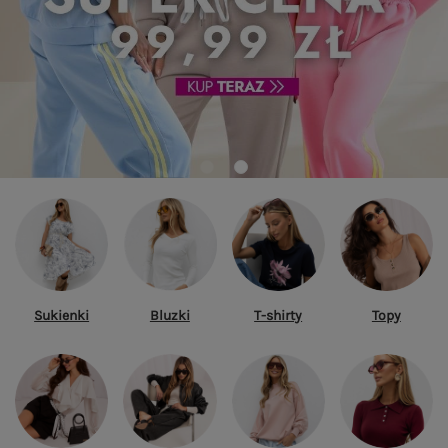
Sukienki
Bluzki
T-shirty
Topy