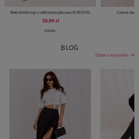
Biały krótki top z odkrytymi plecami SUBLEVEL
Czarny dams
39,99 zł
XS
S
M
L
BLOG
Zobacz wszystko