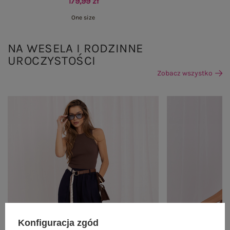
179,99 zł
One size
NA WESELA I RODZINNE
UROCZYSTOŚCI
Zobacz wszystko
Konfiguracja zgód