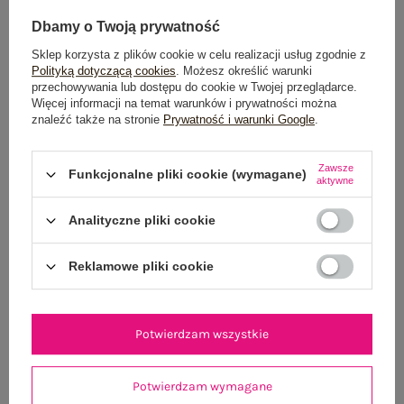
Dbamy o Twoją prywatność
Sklep korzysta z plików cookie w celu realizacji usług zgodnie z
Polityką dotyczącą cookies
. Możesz określić warunki
przechowywania lub dostępu do cookie w Twojej przeglądarce.
Więcej informacji na temat warunków i prywatności można
znaleźć także na stronie
Prywatność i warunki Google
.
Granatowe letnie spodnie z paskiem typu apaszka
Khaki koszul
109,99 zł
Zawsze
Funkcjonalne pliki cookie (wymagane)
aktywne
One size
Analityczne pliki cookie
Reklamowe pliki cookie
Potwierdzam wszystkie
Potwierdzam wymagane