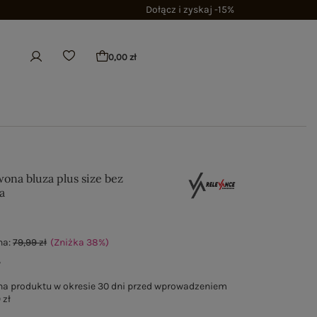
Dołącz i zyskaj -15%
0,00 zł
ona bluza plus size bez
a
na:
79,99 zł
(Zniżka
38
%
)
ł
na produktu w okresie 30 dni przed wprowadzeniem
 zł