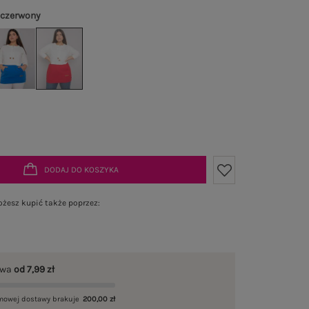
-czerwony
DODAJ DO KOSZYKA
żesz kupić także poprzez:
awa
od 7,99 zł
mowej dostawy brakuje
200,00 zł