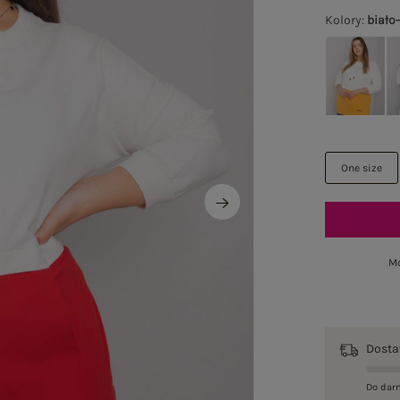
Kolory
:
biało
One size
Mo
Dost
Do dar