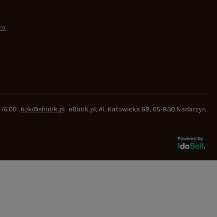
ia
-16:00
bok@ebutik.pl
eButik.pl
,
Al. Katowicka 68
,
05-830
Nadarzyn