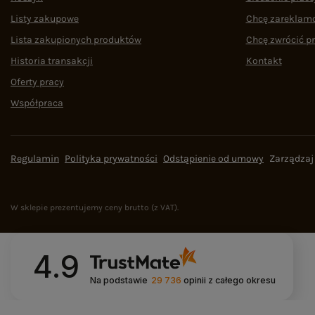
Listy zakupowe
Chcę zareklam
Lista zakupionych produktów
Chcę zwrócić p
Historia transakcji
Kontakt
Oferty pracy
Współpraca
Regulamin
Polityka prywatności
Odstąpienie od umowy
Zarządzaj
W sklepie prezentujemy ceny brutto (z VAT).
4.9
Na podstawie
29 736
opinii
z całego okresu