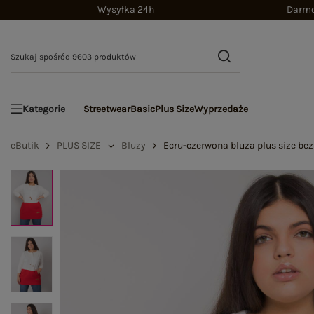
Wysyłka 24h
Darmo
Streetwear
Basic
Plus Size
Wyprzedaże
Kategorie
eButik
PLUS SIZE
Bluzy
Ecru-czerwona bluza plus size bez