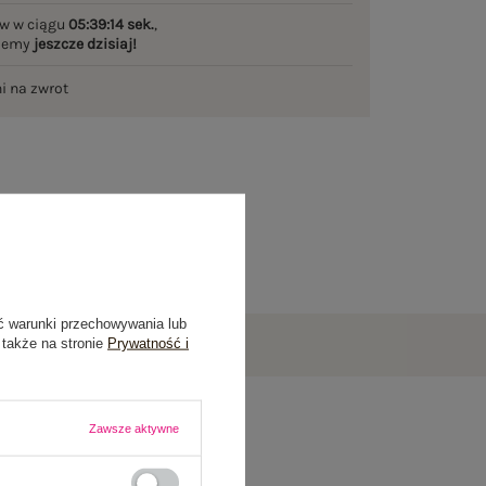
w w ciągu
05:39:13 sek.
,
ślemy
jeszcze dzisiaj!
ni na zwrot
ć warunki przechowywania lub
 także na stronie
Prywatność i
Zawsze aktywne