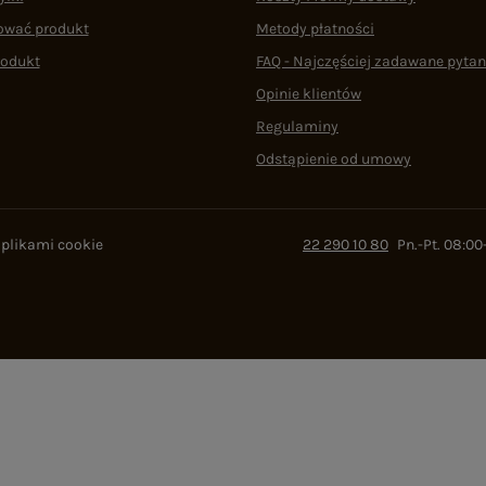
ować produkt
Metody płatności
rodukt
FAQ - Najczęściej zadawane pytan
Opinie klientów
Regulaminy
Odstąpienie od umowy
 plikami cookie
22 290 10 80
Pn.-Pt. 08:00