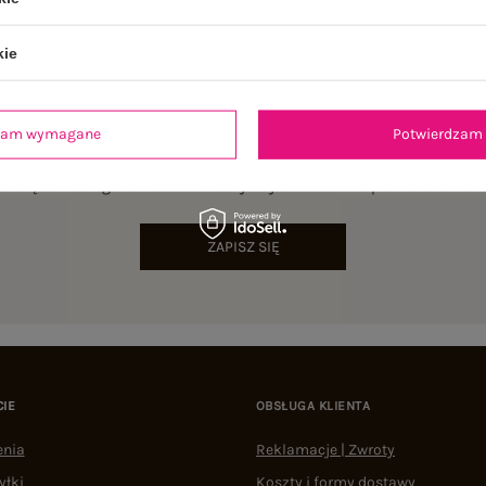
kie
dzam wymagane
Potwierdzam 
NEWSLETTER
sz się do naszego newslettera i otrzymaj 15% zniżki na pierwsze zamów
ZAPISZ SIĘ
CIE
OBSŁUGA KLIENTA
enia
Reklamacje | Zwroty
yłki
Koszty i formy dostawy