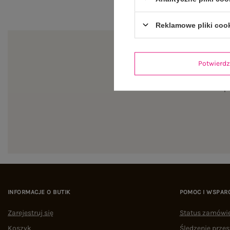
Reklamowe pliki coo
Potwier
Zapi
INFORMACJE O BUTIK
POMOC I WSPAR
Zarejestruj się
Status zamówi
Koszyk
Śledzenie przes