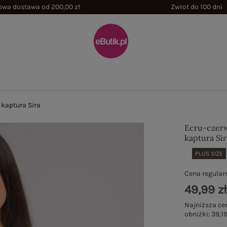
wa dostawa od 200,00 zł
Zwrot do 100 dni
 kaptura Sira
Ecru-czerw
kaptura Sir
PLUS SIZE
Cena regular
49,99 z
Najniższa ce
obniżki:
39,19