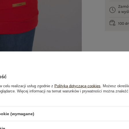
Zamó
a wy
100 d
ość
w celu realizacji usług zgodnie z
Polityką dotyczącą cookies
. Możesz określi
eglądarce. Więcej informacji na temat warunków i prywatności można znaleźć
je
Opinie o produkcie
(0)
cookie (wymagane)
kie