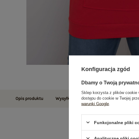
Konfiguracja zgód
Dbamy o Twoją prywatn
Sklep korzysta z plików cookie 
dostępu do cookie w Twojej prz
Opis produktu
Wysyłka i dostawa
Zwroty i reklamac
warunki Google
.
Funkcjonalne pliki 
Analityczne pliki coo