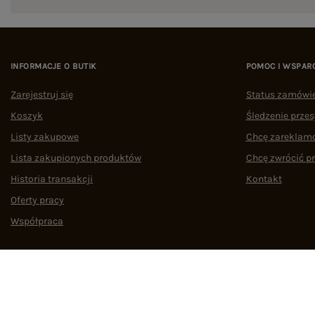
INFORMACJE O BUTIK
POMOC I WSPAR
Zarejestruj się
Status zamówi
Koszyk
Śledzenie przes
Listy zakupowe
Chcę zareklam
Lista zakupionych produktów
Chcę zwrócić p
Historia transakcji
Kontakt
Oferty pracy
Współpraca
Regulamin
Polityka prywatności
Odstąpienie od umowy
Zarządzaj