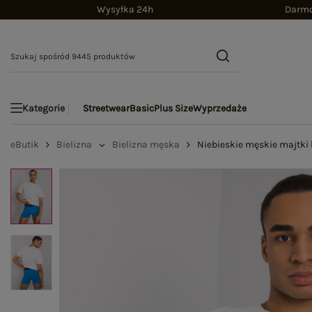
Wysyłka 24h
Darmo
Streetwear
Basic
Plus Size
Wyprzedaże
Kategorie
eButik
Bielizna
Bielizna męska
Niebieskie męskie majtki