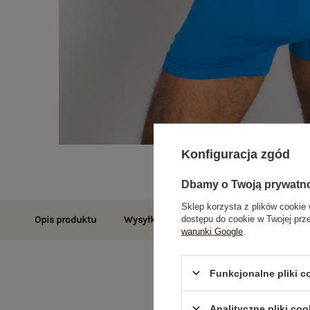
Konfiguracja zgód
Dbamy o Twoją prywatn
Sklep korzysta z plików cookie 
dostępu do cookie w Twojej prz
Opis produktu
Wysyłka i dostawa
Zwroty i reklamac
warunki Google
.
Funkcjonalne pliki 
Analityczne pliki coo