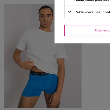
Reklamowe pliki coo
Potwier