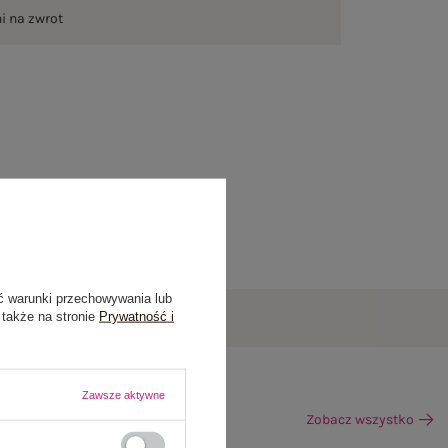
ni na zwrot
ć warunki przechowywania lub
 także na stronie
Prywatność i
Zawsze aktywne
Zobacz wszystko