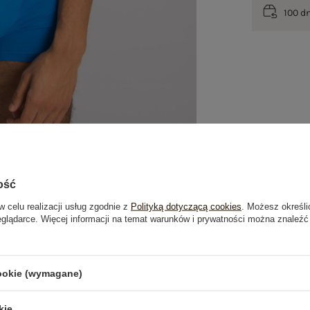
100 d
ość
w celu realizacji usług zgodnie z
Polityką dotyczącą cookies
. Możesz określi
eglądarce. Więcej informacji na temat warunków i prywatności można znaleźć
je
Opinie o produkcie
(2)
cookie (wymagane)
OSTATNIO OGLĄDANE
kie