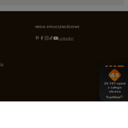
MEDIA SPOŁECZNOŚCIOWE
Linkedin
ia
4.9
29 747
opinii
z całego
okresu
-16:00
bok@ebutik.pl
eButik.pl
,
Al. Katowicka 68
,
05-830
Nadarzyn