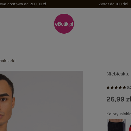
wa dostawa od 200,00 zł
Zwrot do 100 dni
 bokserki
Niebieskie
5.
26,99 z
Kolory
:
niebi