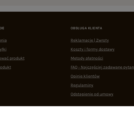
CIE
OBSŁUGA KLIENTA
enia
Reklamacje | Zwroty
yłki
Koszty i formy dostawy
ować produkt
Metody płatności
rodukt
FAQ - Najczęściej zadawane pytan
Opinie klientów
Regulaminy
Odstąpienie od umowy
 plikami cookie
22 290 10 80
Pn.-Pt. 08:00