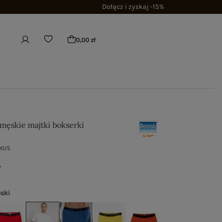
Dołącz i zyskaj -15%
0,00 zł
 męskie majtki bokserki
00/5
ł
eski