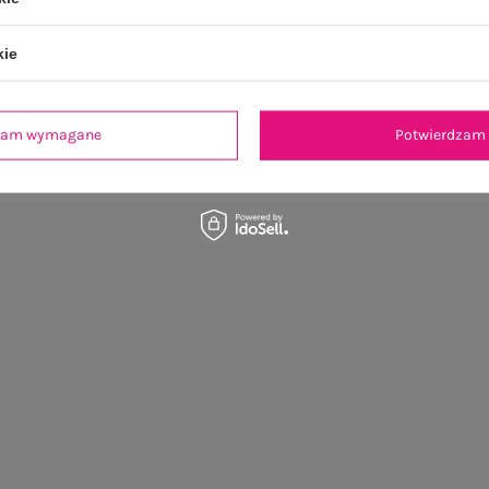
kie
dzam wymagane
Potwierdzam 