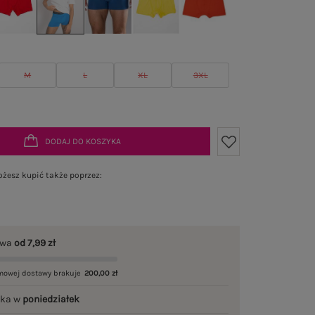
M
L
XL
3XL
DODAJ DO KOSZYKA
żesz kupić także poprzez:
awa
od 7,99 zł
mowej dostawy brakuje
200,00 zł
łka w
poniedziałek