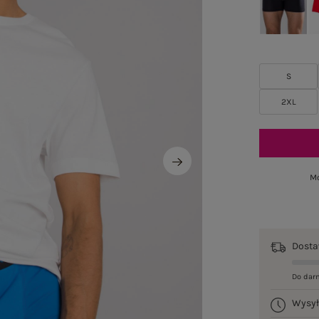
S
2XL
Mo
Dost
Do dar
Wysy