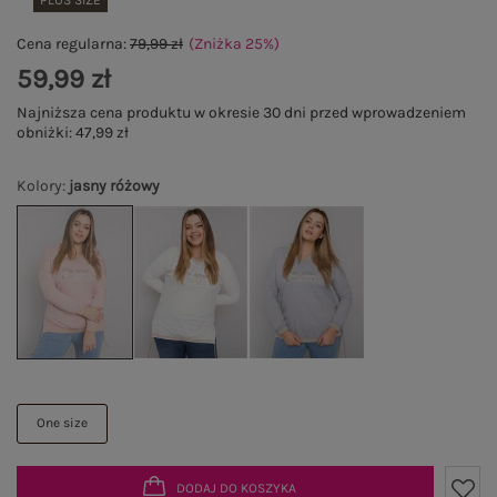
PLUS SIZE
Cena regularna:
79,99 zł
(Zniżka
25
%
)
59,99 zł
Najniższa cena produktu w okresie 30 dni przed wprowadzeniem
obniżki:
47,99 zł
Kolory
:
jasny różowy
One size
DODAJ DO KOSZYKA