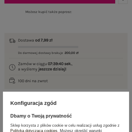
Możesz kupić także poprzez:
Dostawa
od 7,99 zł
Do darmowej dostawy brakuje
200,00 zł
Zamów w ciągu
07:39:40 sek.
,
a wyślemy
jeszcze dzisiaj!
100 dni na zwrot
Konfiguracja zgód
OPIS PRODUKTU
Dbamy o Twoją prywatność
GŁÓWNE PARAMETRY
Sklep korzysta z plików cookie w celu realizacji usług zgodnie z
Polityką dotyczącą cookies
. Możesz określić warunki