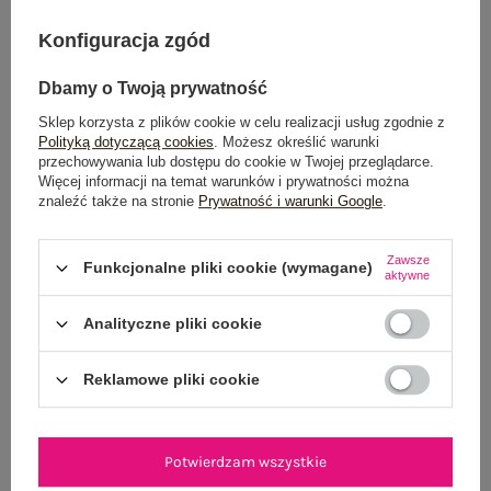
DODAJ DO KOSZYKA
Konfiguracja zgód
Możesz kupić także poprzez:
Dbamy o Twoją prywatność
Sklep korzysta z plików cookie w celu realizacji usług zgodnie z
Polityką dotyczącą cookies
. Możesz określić warunki
przechowywania lub dostępu do cookie w Twojej przeglądarce.
Więcej informacji na temat warunków i prywatności można
Dostawa
od 7,99 zł
znaleźć także na stronie
Prywatność i warunki Google
.
Do darmowej dostawy brakuje
200,00 zł
Zawsze
Funkcjonalne pliki cookie (wymagane)
aktywne
Wysyłka w
poniedziałek
100 dni na zwrot
Analityczne pliki cookie
Reklamowe pliki cookie
OPIS PRODUKTU
Potwierdzam wszystkie
GŁÓWNE PARAMETRY