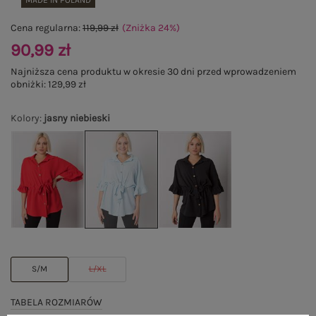
MADE IN POLAND
Cena regularna:
119,99 zł
(Zniżka
24
%
)
90,99 zł
Najniższa cena produktu w okresie 30 dni przed wprowadzeniem
obniżki:
129,99 zł
Kolory
:
jasny niebieski
S/M
L/XL
TABELA ROZMIARÓW