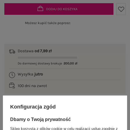
DODAJ DO KOSZYKA
Możesz kupić także poprzez:
Dostawa
od 7,99 zł
Do darmowej dostawy brakuje
200,00 zł
Wysyłka
jutro
100 dni na zwrot
Konfiguracja zgód
OPIS PRODUKTU
Dbamy o Twoją prywatność
GŁÓWNE PARAMETRY
Sklep korzysta z plików cookie w celu realizacji usług zgodnie z