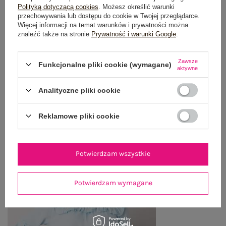
Polityką dotyczącą cookies
. Możesz określić warunki
przechowywania lub dostępu do cookie w Twojej przeglądarce.
OPINIE O PRODUKCIE
(0)
Więcej informacji na temat warunków i prywatności można
znaleźć także na stronie
Prywatność i warunki Google
.
WYSYŁKA I DOSTAWA
Zawsze
ZWROTY I REKLAMACJE
Funkcjonalne pliki cookie (wymagane)
aktywne
Analityczne pliki cookie
OSTATNIO OGLĄDANE
Reklamowe pliki cookie
Zobacz wszystko
Potwierdzam wszystkie
Potwierdzam wymagane