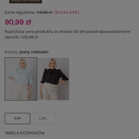
MADE IN POLAND
Cena regularna:
119,99 zł
(Zniżka
24
%
)
90,99 zł
Najniższa cena produktu w okresie 30 dni przed wprowadzeniem
obniżki:
129,99 zł
Kolory
:
jasny niebieski
S/M
L/XL
TABELA ROZMIARÓW