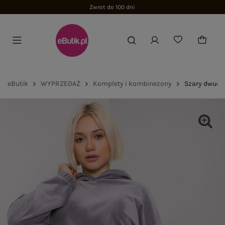
Zwrot do 100 dni
eButik
WYPRZEDAŻ
Komplety i kombinezony
Szary dwucz