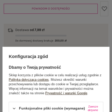
POWIADOM O DOSTĘPNOŚCI
Dostawa
od 7,99 zł
Do darmowej dostawy brakuje
200,00 zł
Wysyłka
jutro
Konfiguracja zgód
100 dni na zwrot
Dbamy o Twoją prywatność
Sklep korzysta z plików cookie w celu realizacji usług zgodnie z
Polityką dotyczącą cookies
. Możesz określić warunki
OPIS PRODUKTU
przechowywania lub dostępu do cookie w Twojej przeglądarce.
Więcej informacji na temat warunków i prywatności można
znaleźć także na stronie
Prywatność i warunki Google
.
GŁÓWNE PARAMETRY
OPINIE O PRODUKCIE
(5)
Zawsze
Funkcjonalne pliki cookie (wymagane)
aktywne