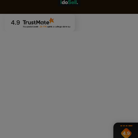
4.9
Na podstawie
29 776
opinii
z całego okresu
4.9