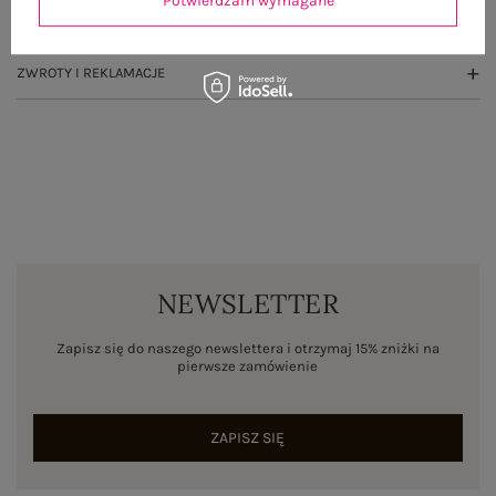
Potwierdzam wymagane
WYSYŁKA I DOSTAWA
ZWROTY I REKLAMACJE
NEWSLETTER
Zapisz się do naszego newslettera i otrzymaj 15% zniżki na
pierwsze zamówienie
ZAPISZ SIĘ