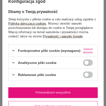
Konfiguracja zgód
Możesz kupić także poprzez:
Dbamy o Twoją prywatność
Sklep korzysta z plików cookie w celu realizacji usług zgodnie z
Polityką dotyczącą cookies
. Możesz określić warunki
Dostawa
od 7,99 zł
przechowywania lub dostępu do cookie w Twojej przeglądarce.
Więcej informacji na temat warunków i prywatności można
znaleźć także na stronie
Prywatność i warunki Google
.
Do darmowej dostawy brakuje
200,00 zł
Wysyłka
jutro
Zawsze
Funkcjonalne pliki cookie (wymagane)
aktywne
100 dni na zwrot
Analityczne pliki cookie
Reklamowe pliki cookie
OPIS PRODUKTU
GŁÓWNE PARAMETRY
Potwierdzam wszystkie
OPINIE O PRODUKCIE
(0)