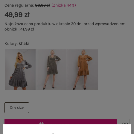
Cena regularna:
89,99 zł
(Zniżka
44
%
)
49,99 zł
Najniższa cena produktu w okresie 30 dni przed wprowadzeniem
obniżki:
41,99 zł
Kolory
:
khaki
One size
DODAJ DO KOSZYKA