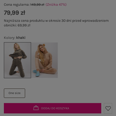
Cena regularna:
149,99 zł
(Zniżka
47
%
)
79,99 zł
Najniższa cena produktu w okresie 30 dni przed wprowadzeniem
obniżki:
69,99 zł
Kolory
:
khaki
One size
DODAJ DO KOSZYKA