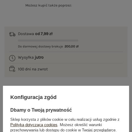
Możesz kupić także poprzez:
Dostawa
od 7,99 zł
Do darmowej dostawy brakuje
200,00 zł
Wysyłka
jutro
100 dni na zwrot
OPIS PRODUKTU
Konfiguracja zgód
GŁÓWNE PARAMETRY
Dbamy o Twoją prywatność
Sklep korzysta z plików cookie w celu realizacji usług zgodnie z
OPINIE O PRODUKCIE
(0)
Polityką dotyczącą cookies
. Możesz określić warunki
przechowywania lub dostępu do cookie w Twojej przeglądarce.