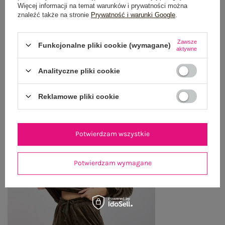
Więcej informacji na temat warunków i prywatności można
WYSYŁKA I DOSTAWA
znaleźć także na stronie
Prywatność i warunki Google
.
ZWROTY I REKLAMACJE
Zawsze
Funkcjonalne pliki cookie (wymagane)
aktywne
Analityczne pliki cookie
OSTATNIO OGLĄDANE
Zobacz wszystko
Reklamowe pliki cookie
Potwierdzam wszystkie
Potwierdzam wymagane