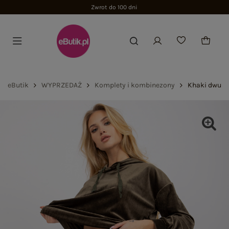
Zwrot do 100 dni
eButik
WYPRZEDAŻ
Komplety i kombinezony
Khaki dwucz