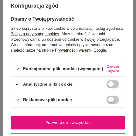
Konfiguracja zgód
POWIADOM O DOSTĘPNOŚCI
Dbamy o Twoją prywatność
Sklep korzysta z plików cookie w celu realizacji usług zgodnie z
Polityką dotyczącą cookies
. Możesz określić warunki
przechowywania lub dostępu do cookie w Twojej przeglądarce.
Dostawa
od 7,99 zł
Więcej informacji na temat warunków i prywatności można
znaleźć także na stronie
Prywatność i warunki Google
.
Do darmowej dostawy brakuje
200,00 zł
Wysyłka
jutro
Zawsze
Funkcjonalne pliki cookie (wymagane)
aktywne
100 dni na zwrot
Analityczne pliki cookie
Reklamowe pliki cookie
OPIS PRODUKTU
GŁÓWNE PARAMETRY
Potwierdzam wszystkie
OPINIE O PRODUKCIE
(0)