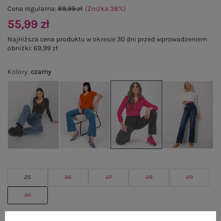
Cena regularna:
89,99 zł
(Zniżka
38
%
)
55,99 zł
Najniższa cena produktu w okresie 30 dni przed wprowadzeniem
obniżki:
69,99 zł
Kolory
:
czarny
25
26
27
28
29
30
TABELA ROZMIARÓW