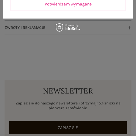
Potwierdzam wymagane
WYSYŁKA I DOSTAWA
ZWROTY I REKLAMACJE
NEWSLETTER
Zapisz się do naszego newslettera i otrzymaj 15% zniżki na
pierwsze zamówienie
ZAPISZ SIĘ