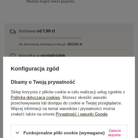
Możesz kupić także poprzez:
Dostawa
od 7,99 zł
Do darmowej dostawy brakuje
200,00 zł
Wysyłka w
poniedziałek
100 dni na zwrot
Konfiguracja zgód
Dbamy o Twoją prywatność
Sklep korzysta z plików cookie w celu realizacji usług zgodnie z
OPIS PRODUKTU
Polityką dotyczącą cookies
. Możesz określić warunki
przechowywania lub dostępu do cookie w Twojej przeglądarce.
Więcej informacji na temat warunków i prywatności można
GŁÓWNE PARAMETRY
znaleźć także na stronie
Prywatność i warunki Google
.
OPINIE O PRODUKCIE
(3)
Zawsze
Funkcjonalne pliki cookie (wymagane)
aktywne