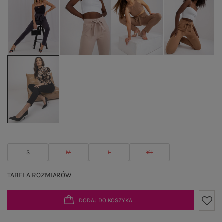
S
M
L
XL
TABELA ROZMIARÓW
DODAJ DO KOSZYKA