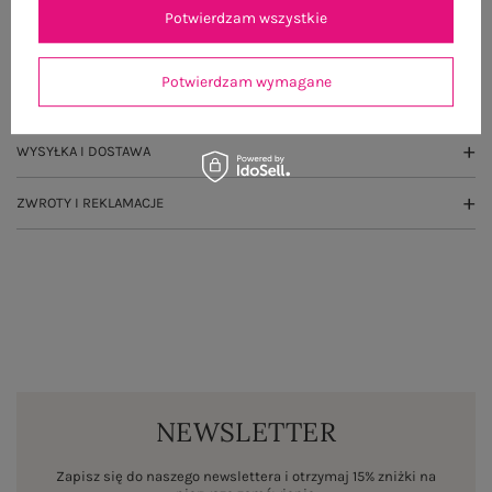
Potwierdzam wszystkie
GŁÓWNE PARAMETRY
Potwierdzam wymagane
OPINIE O PRODUKCIE
(3)
WYSYŁKA I DOSTAWA
ZWROTY I REKLAMACJE
NEWSLETTER
Zapisz się do naszego newslettera i otrzymaj 15% zniżki na