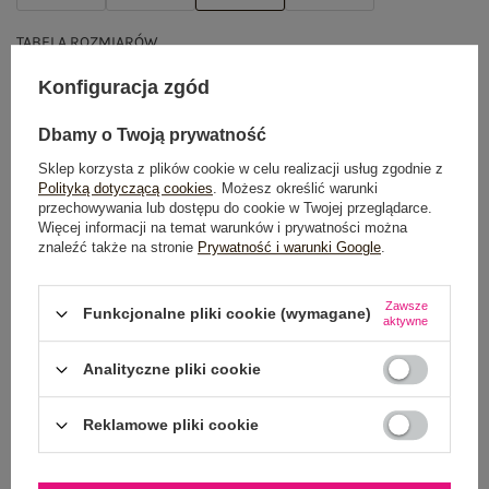
TABELA ROZMIARÓW
Konfiguracja zgód
DODAJ DO KOSZYKA
Dbamy o Twoją prywatność
Możesz kupić także poprzez:
Sklep korzysta z plików cookie w celu realizacji usług zgodnie z
Polityką dotyczącą cookies
. Możesz określić warunki
przechowywania lub dostępu do cookie w Twojej przeglądarce.
Więcej informacji na temat warunków i prywatności można
znaleźć także na stronie
Prywatność i warunki Google
.
Dostawa
od 7,99 zł
Do darmowej dostawy brakuje
200,00 zł
Zawsze
Funkcjonalne pliki cookie (wymagane)
aktywne
Wysyłka
jutro
Analityczne pliki cookie
100 dni na zwrot
Reklamowe pliki cookie
OPIS PRODUKTU