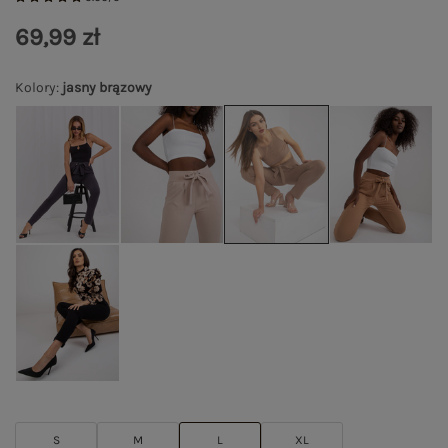
69,99 zł
Kolory
:
jasny brązowy
S
M
L
XL