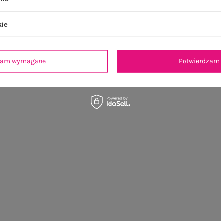
kie
dzam wymagane
Potwierdzam 