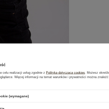
ość
w celu realizacji usług zgodnie z
Polityką dotyczącą cookies
. Możesz określi
eglądarce. Więcej informacji na temat warunków i prywatności można znaleźć
je
Opinie o produkcie
(0)
cookie (wymagane)
OSTATNIO OGLĄDANE
kie