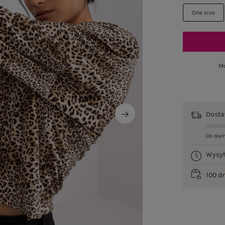
One size
Mo
Dost
Do dar
Wysy
100 d