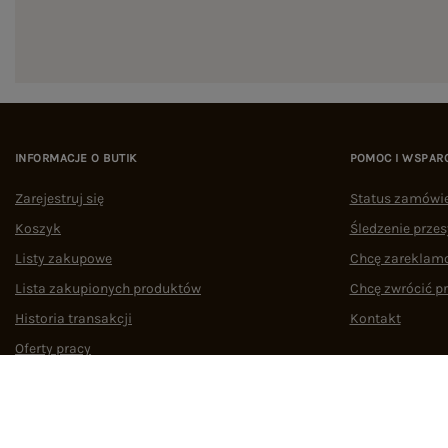
INFORMACJE O BUTIK
POMOC I WSPAR
Zarejestruj się
Status zamówi
Koszyk
Śledzenie przes
Listy zakupowe
Chcę zareklam
Lista zakupionych produktów
Chcę zwrócić p
Historia transakcji
Kontakt
Oferty pracy
Współpraca