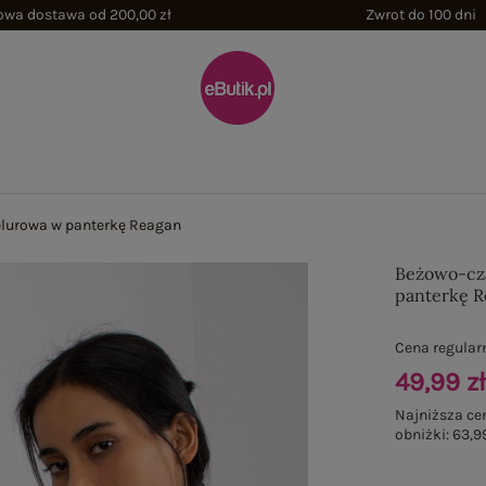
wa dostawa od 200,00 zł
Zwrot do 100 dni
lurowa w panterkę Reagan
Beżowo-cz
panterkę 
Cena regular
49,99 z
Najniższa ce
obniżki:
63,99