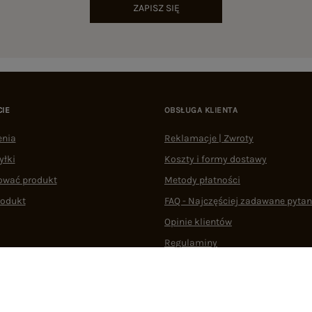
ZAPISZ SIĘ
CIE
OBSŁUGA KLIENTA
enia
Reklamacje | Zwroty
yłki
Koszty i formy dostawy
ować produkt
Metody płatności
rodukt
FAQ - Najczęściej zadawane pytan
Opinie klientów
Regulaminy
Odstąpienie od umowy