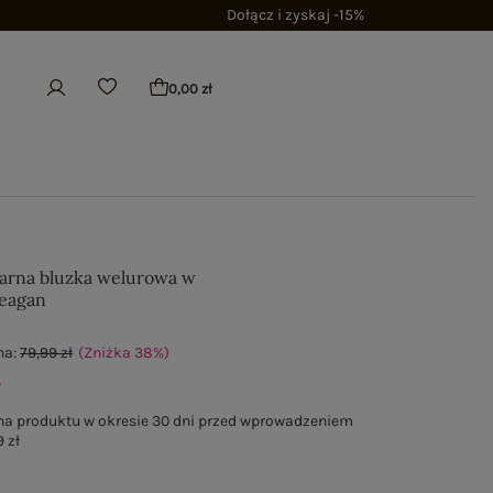
Dołącz i zyskaj -15%
0,00 zł
arna bluzka welurowa w
Reagan
na:
79,99 zł
(Zniżka
38
%
)
ł
na produktu w okresie 30 dni przed wprowadzeniem
 zł