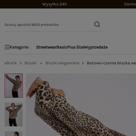
Wysyłka 24h
Darmo
Streetwear
Basic
Plus Size
Wyprzedaże
Kategorie
eButik
Bluzki
Bluzki eleganckie
Beżowo-czarna bluzka we