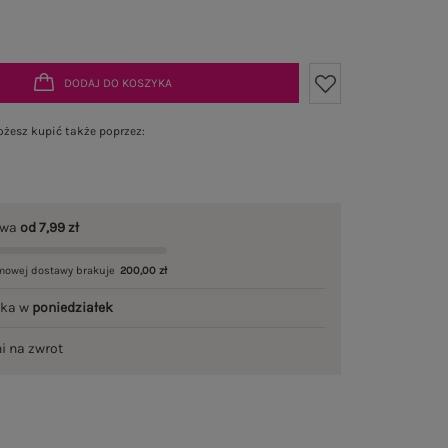
DODAJ DO KOSZYKA
żesz kupić także poprzez:
awa
od 7,99 zł
mowej dostawy brakuje
200,00 zł
łka w
poniedziałek
ni na zwrot