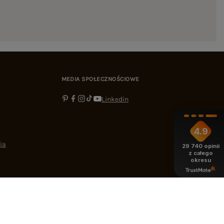
MEDIA SPOŁECZNOŚCIOWE
Linkedin
4.9
ia
29 740
opinii
z całego
okresu