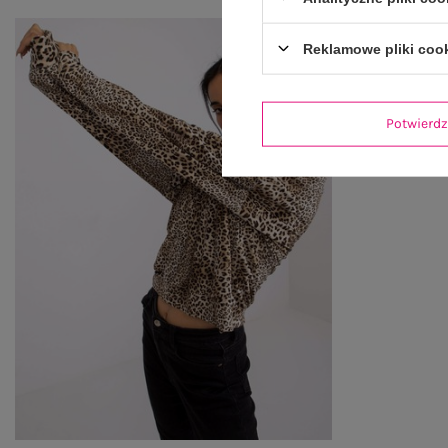
Reklamowe pliki coo
Potwier