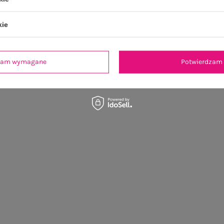
kie
dzam wymagane
Potwierdzam 