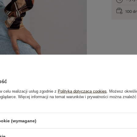
100 d
ość
w celu realizacji usług zgodnie z
Polityką dotyczącą cookies
. Możesz określi
eglądarce. Więcej informacji na temat warunków i prywatności można znaleźć
je
Opinie o produkcie
(1)
cookie (wymagane)
OSTATNIO OGLĄDANE
kie