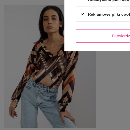
Reklamowe pliki coo
Potwier