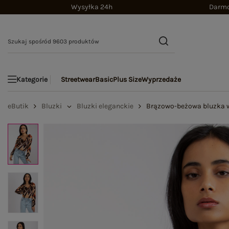
Wysyłka 24h
Darmo
Streetwear
Basic
Plus Size
Wyprzedaże
Kategorie
eButik
Bluzki
Bluzki eleganckie
Brązowo-beżowa bluzka