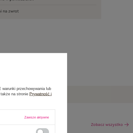
ni na zwrot
ć warunki przechowywania lub
 także na stronie
Prywatność i
Zawsze aktywne
Zobacz wszystko