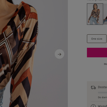
One size
Mo
Dost
Do dar
Wysy