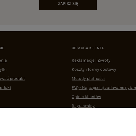
ZAPISZ SIĘ
CIE
OBSŁUGA KLIENTA
enia
Reklamacje | Zwroty
yłki
Koszty i formy dostawy
ować produkt
Metody płatności
rodukt
FAQ - Najczęściej zadawane pytan
Opinie klientów
Regulaminy
Odstąpienie od umowy