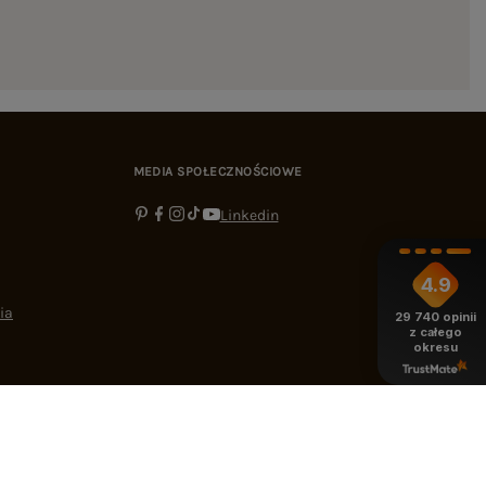
MEDIA SPOŁECZNOŚCIOWE
Linkedin
4.9
ia
29 740
opinii
z całego
okresu