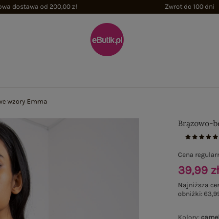
wa dostawa od 200,00 zł
Zwrot do 100 dni
 we wzory Emma
Brązowo-b
Cena regular
39,99 z
Najniższa ce
obniżki:
63,99
Kolory
:
came