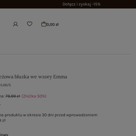
Dołącz i zyskaj -15%
0,00 zł
eżowa bluzka we wzory Emma
5.00/5
na:
79,99 zł
(Zniżka
50
%
)
ł
na produktu w okresie 30 dni przed wprowadzeniem
 zł
lowy