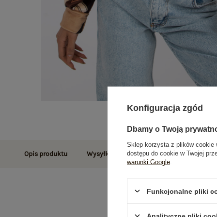
Konfiguracja zgód
Dbamy o Twoją prywatn
Sklep korzysta z plików cookie 
dostępu do cookie w Twojej prz
Opis produktu
Wysyłka i dostawa
Zwroty i reklamac
warunki Google
.
Funkcjonalne pliki 
Analityczne pliki coo