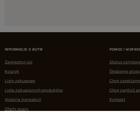
INFORMACJE O BUTIK
POMOC I WSPAR
Zarejestruj się
Status zamówi
Koszyk
Śledzenie przes
Listy zakupowe
Chcę zareklam
Lista zakupionych produktów
Chcę zwrócić p
Historia transakcji
Kontakt
Oferty pracy
Współpraca