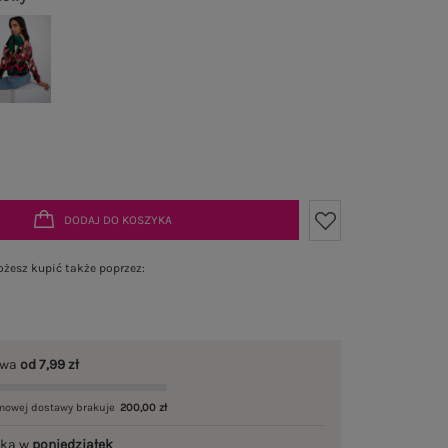
DODAJ DO KOSZYKA
żesz kupić także poprzez:
awa
od 7,99 zł
mowej dostawy brakuje
200,00 zł
łka w
poniedziałek