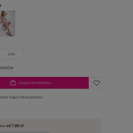
y
L/XL
MIARÓW
DODAJ DO KOSZYKA
żesz kupić także poprzez:
awa
od 7,99 zł