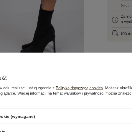
Do dar
Zamó
a wy
100 d
ość
w celu realizacji usług zgodnie z
Polityką dotyczącą cookies
. Możesz określi
eglądarce. Więcej informacji na temat warunków i prywatności można znaleźć
je
Opinie o produkcie
(1)
cookie (wymagane)
OSTATNIO OGLĄDANE
kie