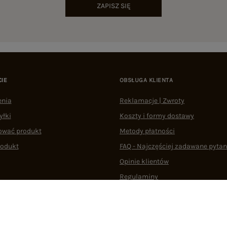
ZAPISZ SIĘ
CIE
OBSŁUGA KLIENTA
enia
Reklamacje | Zwroty
yłki
Koszty i formy dostawy
ować produkt
Metody płatności
rodukt
FAQ - Najczęściej zadawane pytan
Opinie klientów
Regulaminy
Odstąpienie od umowy