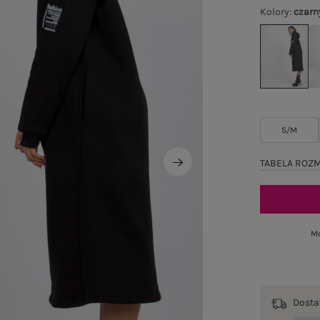
Kolory
:
czarn
S/M
TABELA ROZ
Mo
Dost