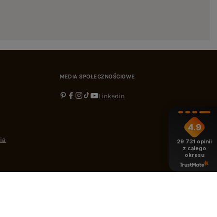
MEDIA SPOŁECZNOŚCIOWE
Linkedin
4.9
ia
29 731
opinii
z całego
okresu