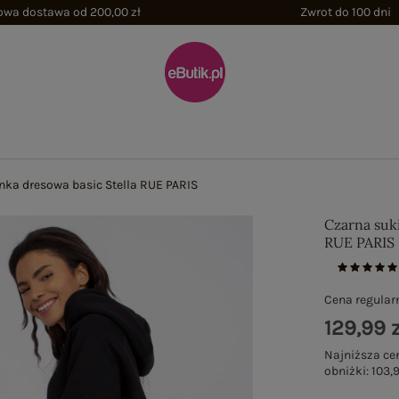
wa dostawa od 200,00 zł
Zwrot do 100 dni
nka dresowa basic Stella RUE PARIS
Czarna suk
RUE PARIS
Cena regular
129,99 z
Najniższa ce
obniżki:
103,9