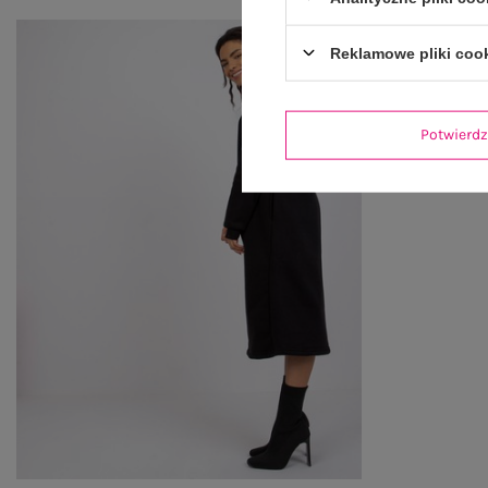
Reklamowe pliki coo
Potwier