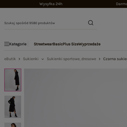
Wysyłka 24h
Darmo
Streetwear
Basic
Plus Size
Wyprzedaże
Kategorie
eButik
Sukienki
Sukienki sportowe, dresowe
Czarna sukie