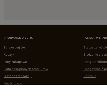
INFORMACJE O BUTIK
POMOC I WSPAR
Zarejestruj się
Status zamówi
Koszyk
Śledzenie przes
Listy zakupowe
Chcę zareklam
Lista zakupionych produktów
Chcę zwrócić p
Historia transakcji
Kontakt
Oferty pracy
Współpraca