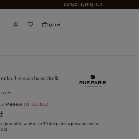
Dołącz i zyskaj -15%
0,00 zł
ienka dresowa basic Stella
5.00/5
na:
149,99 zł
(Zniżka
13
%
)
ł
na produktu w okresie 30 dni przed wprowadzeniem
9 zł