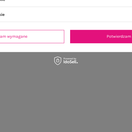
kie
dzam wymagane
Potwierdzam 