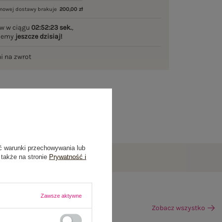
mowej dostawy brakuje
200,00 zł
w w ciągu
02:52:22 sek.
,
ślemy
jeszcze dzisiaj!
ni na zwrot
ć warunki przechowywania lub
 także na stronie
Prywatność i
Zawsze aktywne
Zobacz wszystko