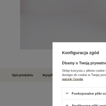
Konfiguracja zgód
Dbamy o Twoją prywatn
Sklep korzysta z plików cookie 
dostępu do cookie w Twojej prz
Opis produktu
Wysyłka i dostawa
Zwroty i reklamac
warunki Google
.
Funkcjonalne pliki 
Analityczne pliki coo