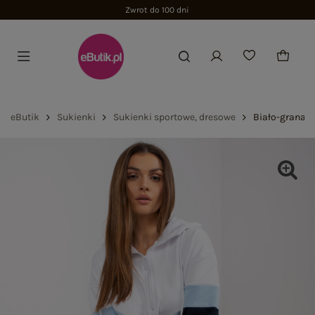
Zwrot do 100 dni
eButik
Sukienki
Sukienki sportowe, dresowe
Biało-granat