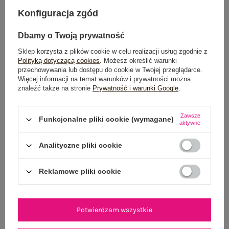
DODAJ DO KOSZYKA
Konfiguracja zgód
Możesz kupić także poprzez:
Dbamy o Twoją prywatność
Sklep korzysta z plików cookie w celu realizacji usług zgodnie z
Polityką dotyczącą cookies
. Możesz określić warunki
przechowywania lub dostępu do cookie w Twojej przeglądarce.
Dostawa
od 7,99 zł
Więcej informacji na temat warunków i prywatności można
znaleźć także na stronie
Prywatność i warunki Google
.
Do darmowej dostawy brakuje
200,00 zł
Zawsze
Wysyłka w
poniedziałek
Funkcjonalne pliki cookie (wymagane)
aktywne
100 dni na zwrot
Analityczne pliki cookie
Reklamowe pliki cookie
OPIS PRODUKTU
Potwierdzam wszystkie
GŁÓWNE PARAMETRY