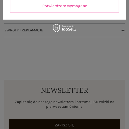
OPINIE O PRODUKCIE
(0)
Potwierdzam wymagane
WYSYŁKA I DOSTAWA
ZWROTY I REKLAMACJE
NEWSLETTER
Zapisz się do naszego newslettera i otrzymaj 15% zniżki na
pierwsze zamówienie
ZAPISZ SIĘ