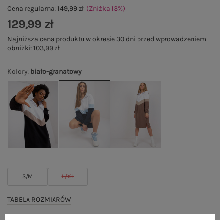
Cena regularna:
149,99 zł
(Zniżka
13
%
)
129,99 zł
Najniższa cena produktu w okresie 30 dni przed wprowadzeniem
obniżki:
103,99 zł
Kolory
:
biało-granatowy
S/M
L/XL
TABELA ROZMIARÓW