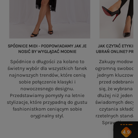
SPÓDNICE MIDI - PODPOWIADAMY JAK JE
JAK CZYTAĆ ETYKIET
NOSIĆ BY WYGLĄDAĆ MODNIE
UBRAŃ ONLINE? PRZ
Spódnice o długości za kolano to
Zakupy modowe w
świetny wybór dla wszystkich fanek
ogromną swobodę, a
najnowszych trendów, które cenią
jednym kluczowy
sobie połączenie klasyki i
przed odebranie
nowoczesnego designu.
się, że wybrana 
Przedstawiamy pomysły na letnie
dłużej niż jeden 
stylizacje, które przypadną do gustu
świadomych decyzj
fashionistkom ceniącym sobie
czytania składó
oryginalny styl.
rzetelnych standa
Sprawdź, na co
robiąc zaku
4.9