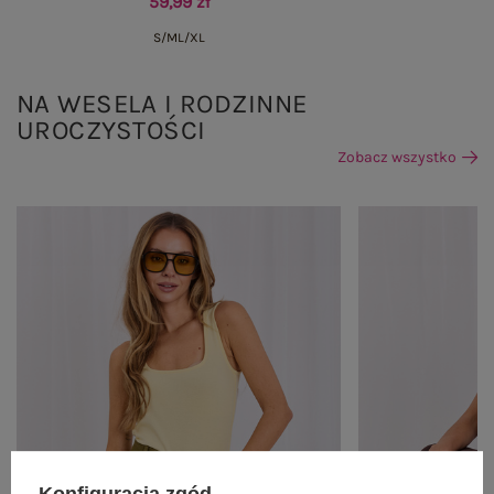
59,99 zł
S/M
L/XL
NA WESELA I RODZINNE
UROCZYSTOŚCI
Zobacz wszystko
Konfiguracja zgód