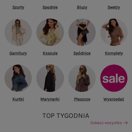
Szorty
Spodnie
Bluzy
Swetry
Garnitury
Koszule
Spódnice
Komplety
Kurtki
Marynarki
Płaszcze
Wyprzedaż
TOP TYGODNIA
Zobacz wszystko