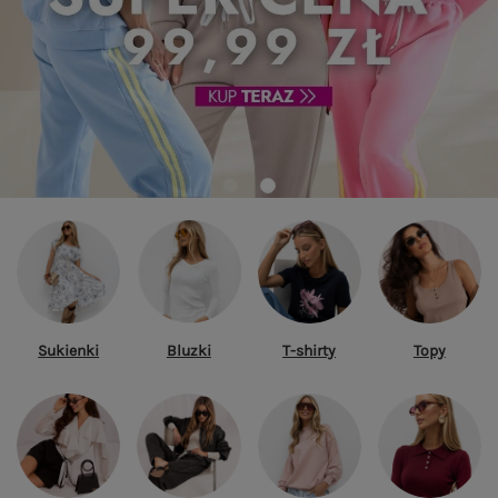
Sukienki
Bluzki
T-shirty
Topy