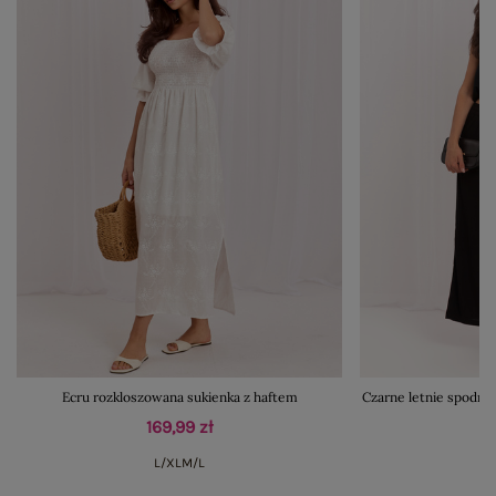
Ecru rozkloszowana sukienka z haftem
Czarne letnie spodni
169,99 zł
L/XL
M/L