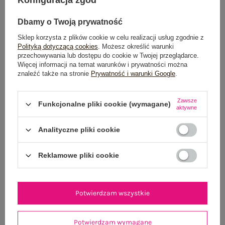
Dbamy o Twoją prywatność
Sklep korzysta z plików cookie w celu realizacji usług zgodnie z
Polityką dotyczącą cookies
. Możesz określić warunki
przechowywania lub dostępu do cookie w Twojej przeglądarce.
Więcej informacji na temat warunków i prywatności można
znaleźć także na stronie
Prywatność i warunki Google
.
Jasnożółty top basic z bawełny RUE PARIS
Ciemnobrązowa prost
54,99 zł
Zawsze
Funkcjonalne pliki cookie (wymagane)
S/M
L/XL
aktywne
Analityczne pliki cookie
Reklamowe pliki cookie
Potwierdzam wszystkie
Potwierdzam wymagane