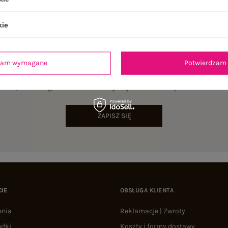
kie
dzam wymagane
Potwierdzam 
NEWSLETTER
sz się do naszego newslettera i otrzymaj 15% zniżki na pierwsze zamów
ZAPISZ SIĘ
CIE
OBSŁUGA KLIENTA
enia
Reklamacje | Zwroty
yłki
Koszty i formy dostawy