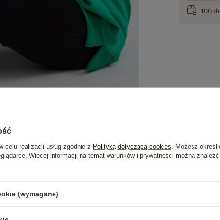
100 d
ość
w celu realizacji usług zgodnie z
Polityką dotyczącą cookies
. Możesz określi
eglądarce. Więcej informacji na temat warunków i prywatności można znaleźć
je
Opinie o produkcie
(1)
cookie (wymagane)
kie