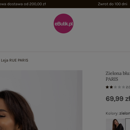
wa dostawa od 200,00 zł
Zwrot do 100 dni
ń Leja RUE PARIS
Zielona bl
PARIS
2.
69,99 z
Kolory
:
zielo