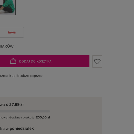
L/XL
MIARÓW
DODAJ DO KOSZYKA
żesz kupić także poprzez:
awa
od 7,99 zł
mowej dostawy brakuje
200,00 zł
łka w
poniedziałek