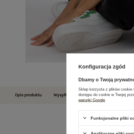
Konfiguracja zgód
Dbamy o Twoją prywatn
Sklep korzysta z plików cookie 
dostępu do cookie w Twojej prz
Opis produktu
Wysyłka i dostawa
Zwroty i reklamac
warunki Google
.
Funkcjonalne pliki 
Analityczne pliki coo