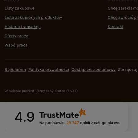
Listy zakupowe
Chcę zareklam
Lista zakupionych produktów
Chcę zwrócić p
Historia transakcji
Kontakt
Oferty pracy
Współpraca
Regulamin
Polityka prywatności
Odstąpienie od umowy
Zarządzaj
W sklepie prezentujemy ceny brutto (z VAT).
4.9
Na podstawie
29 747
opinii
z całego okresu