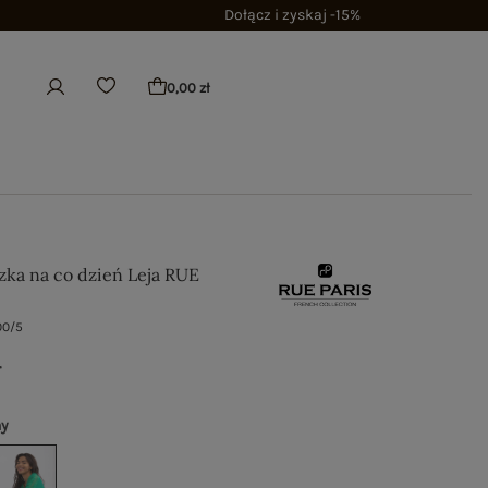
Dołącz i zyskaj -15%
0,00 zł
uzka na co dzień Leja RUE
00/5
ł
ny