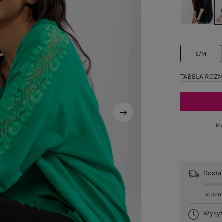
S/M
TABELA ROZ
Mo
Dost
Do dar
Wysy