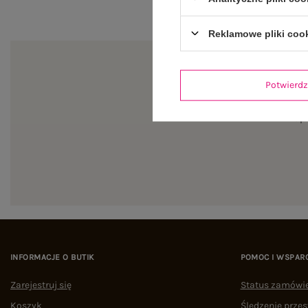
Reklamowe pliki coo
Potwier
Zapi
INFORMACJE O BUTIK
POMOC I WSPAR
Zarejestruj się
Status zamówi
Koszyk
Śledzenie przes