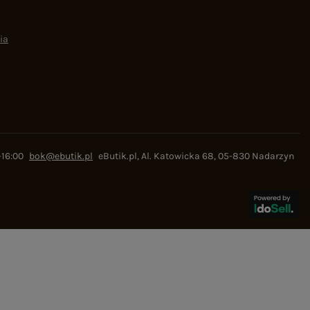
ia
-16:00
bok@ebutik.pl
eButik.pl
,
Al. Katowicka 68
,
05-830
Nadarzyn