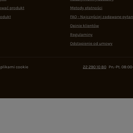
ować produkt
Metody płatności
rodukt
FAQ - Najczęściej zadawane pytan
Opinie klientów
Regulaminy
Odstąpienie od umowy
 plikami cookie
22 290 10 80
Pn.-Pt. 08:00