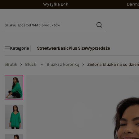
Wysyłka 24h
Darmo
Streetwear
Basic
Plus Size
Wyprzedaże
Kategorie
eButik
Bluzki
Bluzki z koronką
Zielona bluzka na co dzie