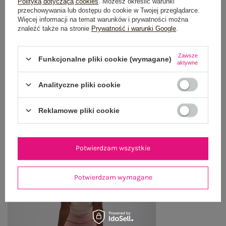
Polityką dotyczącą cookies
. Możesz określić warunki
OPINIE O PRODUKCIE
(0)
przechowywania lub dostępu do cookie w Twojej przeglądarce.
Więcej informacji na temat warunków i prywatności można
znaleźć także na stronie
Prywatność i warunki Google
.
WYSYŁKA I DOSTAWA
ZWROTY I REKLAMACJE
Zawsze
Funkcjonalne pliki cookie (wymagane)
aktywne
Analityczne pliki cookie
OSTATNIO OGLĄDANE
Zobacz wszystko
Reklamowe pliki cookie
Potwierdzam wszystkie
Potwierdzam wymagane