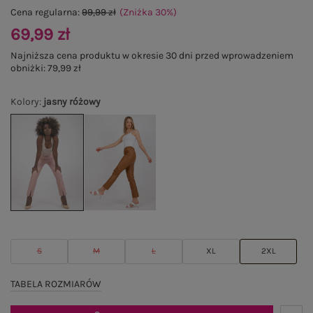
Cena regularna:
99,99 zł
(Zniżka
30
%
)
69,99 zł
Najniższa cena produktu w okresie 30 dni przed wprowadzeniem
obniżki:
79,99 zł
Kolory
:
jasny różowy
S
M
L
XL
2XL
TABELA ROZMIARÓW