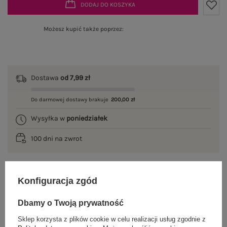
DODAJ DO KOSZYKA
Możesz kupić także poprzez:
Dostawa
od 7,99 zł
Do darmowej dostawy brakuje
200,00 zł
Wysyłka w
poniedziałek
100 dni na zwrot
Konfiguracja zgód
OPIS PRODUKTU
Dbamy o Twoją prywatność
GŁÓWNE PARAMETRY
Sklep korzysta z plików cookie w celu realizacji usług zgodnie z