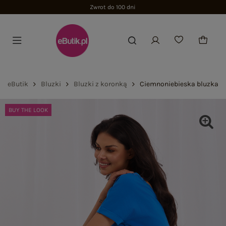
Zwrot do 100 dni
eButik
Bluzki
Bluzki z koronką
Ciemnoniebieska bluzka z
BUY THE LOOK