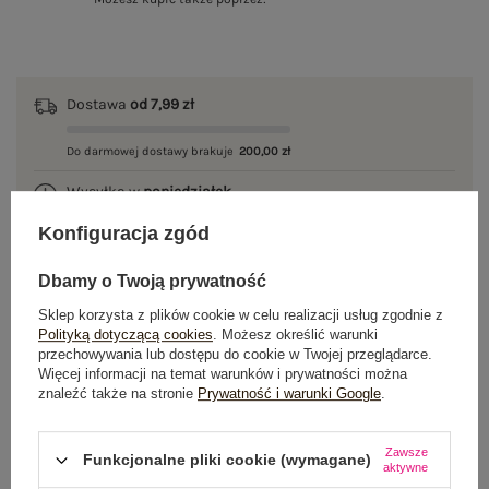
Dostawa
od 7,99 zł
Do darmowej dostawy brakuje
200,00 zł
Wysyłka w
poniedziałek
Konfiguracja zgód
100 dni na zwrot
Dbamy o Twoją prywatność
Sklep korzysta z plików cookie w celu realizacji usług zgodnie z
OPIS PRODUKTU
Polityką dotyczącą cookies
. Możesz określić warunki
przechowywania lub dostępu do cookie w Twojej przeglądarce.
Więcej informacji na temat warunków i prywatności można
GŁÓWNE PARAMETRY
znaleźć także na stronie
Prywatność i warunki Google
.
OPINIE O PRODUKCIE
(3)
Zawsze
Funkcjonalne pliki cookie (wymagane)
aktywne
WYSYŁKA I DOSTAWA