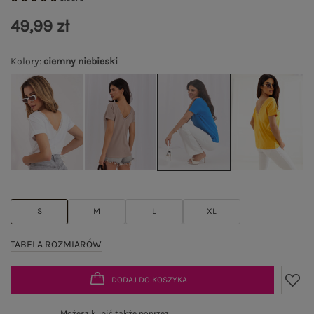
49,99 zł
Kolory
:
ciemny niebieski
S
M
L
XL
TABELA ROZMIARÓW
DODAJ DO KOSZYKA
Możesz kupić także poprzez: