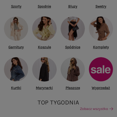
Szorty
Spodnie
Bluzy
Swetry
Garnitury
Koszule
Spódnice
Komplety
Kurtki
Marynarki
Płaszcze
Wyprzedaż
TOP TYGODNIA
Zobacz wszystko