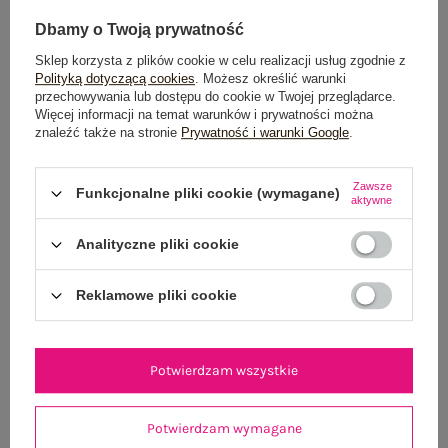
Dbamy o Twoją prywatność
Sklep korzysta z plików cookie w celu realizacji usług zgodnie z
Polityką dotyczącą cookies
. Możesz określić warunki
przechowywania lub dostępu do cookie w Twojej przeglądarce.
Więcej informacji na temat warunków i prywatności można
znaleźć także na stronie
Prywatność i warunki Google
.
Białe damskie spodnie 7/8 ze ściągaczami
Jasnoniebieska let
Zawsze
109,99 zł
Funkcjonalne pliki cookie (wymagane)
aktywne
One size
Analityczne pliki cookie
Reklamowe pliki cookie
Potwierdzam wszystkie
Potwierdzam wymagane