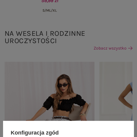
59,99 zł
S/M
L/XL
NA WESELA I RODZINNE
UROCZYSTOŚCI
Zobacz wszystko
Konfiguracja zgód