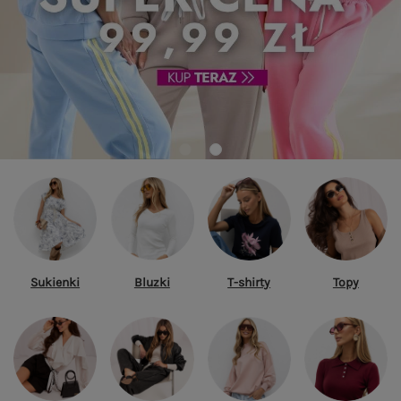
Sukienki
Bluzki
T-shirty
Topy