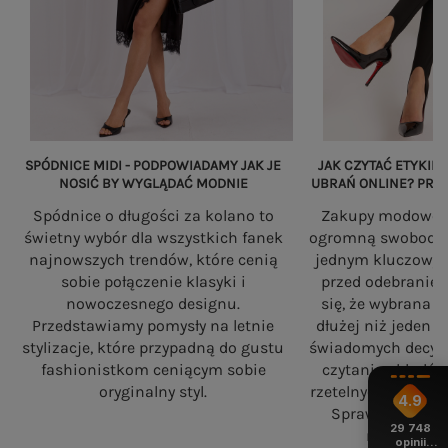
SPÓDNICE MIDI - PODPOWIADAMY JAK JE
JAK CZYTAĆ ETYKIET
NOSIĆ BY WYGLĄDAĆ MODNIE
UBRAŃ ONLINE? PRZ
Spódnice o długości za kolano to
Zakupy modowe w
świetny wybór dla wszystkich fanek
ogromną swobodę, a
najnowszych trendów, które cenią
jednym kluczowy
sobie połączenie klasyki i
przed odebranie
nowoczesnego designu.
się, że wybrana 
Przedstawiamy pomysły na letnie
dłużej niż jeden 
stylizacje, które przypadną do gustu
świadomych decyzj
fashionistkom ceniącym sobie
czytania składó
oryginalny styl.
rzetelnych standa
4.9
Sprawdź, na co
29 748
robiąc zaku
opinii