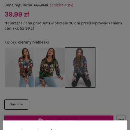
Cena regularna:
69,99 zł
(Zniżka
43
%
)
39,99 zł
Najniższa cena produktu w okresie 30 dni przed wprowadzeniem
obniżki:
55,99 zł
Kolory
:
ciemny niebieski
One size
DODAJ DO KOSZYKA