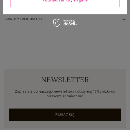
Potwierdzam wymagane
WYSYŁKA I DOSTAWA
ZWROTY I REKLAMACJE
NEWSLETTER
Zapisz się do naszego newslettera i otrzymaj 15% zniżki na
pierwsze zamówienie
ZAPISZ SIĘ