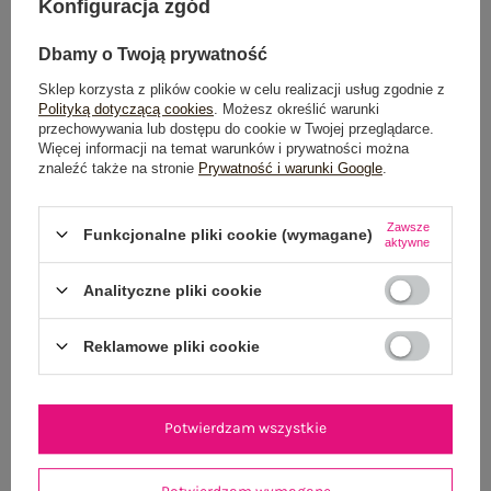
Konfiguracja zgód
Możesz kupić także poprzez:
Dbamy o Twoją prywatność
Sklep korzysta z plików cookie w celu realizacji usług zgodnie z
Polityką dotyczącą cookies
. Możesz określić warunki
Dostawa
od 7,99 zł
przechowywania lub dostępu do cookie w Twojej przeglądarce.
Więcej informacji na temat warunków i prywatności można
znaleźć także na stronie
Prywatność i warunki Google
.
Do darmowej dostawy brakuje
200,00 zł
Wysyłka w
poniedziałek
Zawsze
Funkcjonalne pliki cookie (wymagane)
aktywne
100 dni na zwrot
Analityczne pliki cookie
Reklamowe pliki cookie
OPIS PRODUKTU
GŁÓWNE PARAMETRY
Potwierdzam wszystkie
OPINIE O PRODUKCIE
(0)