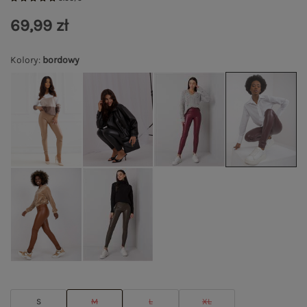
69,99 zł
Kolory
:
bordowy
S
M
L
XL