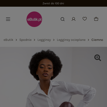
Zwrot do 100 dni
eButik
Spodnie
Legginsy
Legginsy ocieplane
Ciemnobor