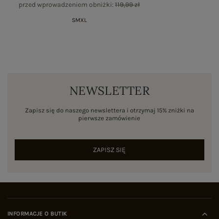
przed wprowadzeniem obniżki:
119,99 zł
S
M
XL
NEWSLETTER
Zapisz się do naszego newslettera i otrzymaj 15% zniżki na
pierwsze zamówienie
ZAPISZ SIĘ
INFORMACJE O BUTIK