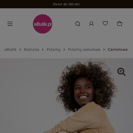
Zwrot do 100 dni
eButik
Bielizna
Piżamy
Piżamy welurowe
Camelowa piż