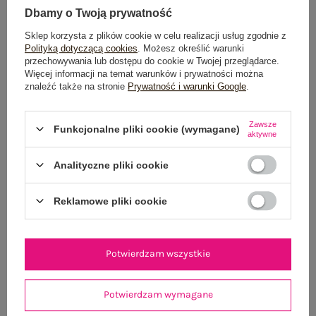
Dbamy o Twoją prywatność
Sklep korzysta z plików cookie w celu realizacji usług zgodnie z
Polityką dotyczącą cookies
. Możesz określić warunki
OPIS PRODUKTU
przechowywania lub dostępu do cookie w Twojej przeglądarce.
Więcej informacji na temat warunków i prywatności można
GŁÓWNE PARAMETRY
znaleźć także na stronie
Prywatność i warunki Google
.
OPINIE O PRODUKCIE
(4)
Zawsze
Funkcjonalne pliki cookie (wymagane)
aktywne
WYSYŁKA I DOSTAWA
Analityczne pliki cookie
ZWROTY I REKLAMACJE
Reklamowe pliki cookie
OSTATNIO OGLĄDANE
Potwierdzam wszystkie
Zobacz wszystko
Potwierdzam wymagane