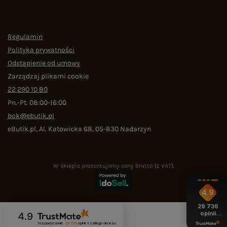
Regulamin
Polityka prywatności
Odstąpienie od umowy
Zarządzaj plikami cookie
22 290 10 80
Pn.-Pt. 08:00-16:00
bok@ebutik.pl
eButik.pl
,
Al. Katowicka 68
,
05-830
Nadarzyn
W sklepie prezentujemy ceny brutto (z VAT).
4.9
29 736
opinii
4.9
z całego
Na podstawie
29 736
opinii
z całego okresu