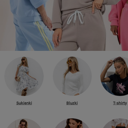
Sukienki
Bluzki
T-shirty