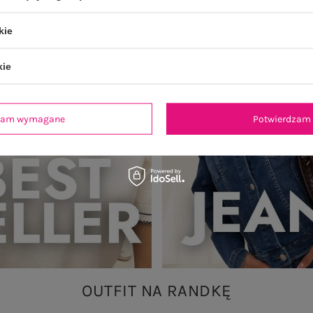
kie
kie
dzam wymagane
Potwierdzam 
OUTFIT NA RANDKĘ