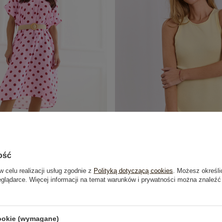
ość
w celu realizacji usług zgodnie z
Polityką dotyczącą cookies
. Możesz określi
a bawełniana sukienka w groszki
Jasnożółte body basic z okrągłym de
eglądarce. Więcej informacji na temat warunków i prywatności można znaleźć
99,99 zł
54,99 zł
cookie (wymagane)