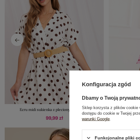
Konfiguracja zgód
Dbamy o Twoją prywatn
Sklep korzysta z plików cookie 
Ecru midi sukienka z plecionym paskiem
Jasnoróżow
dostępu do cookie w Twojej prz
99,99 zł
warunki Google
.
Funkcjonalne pliki 