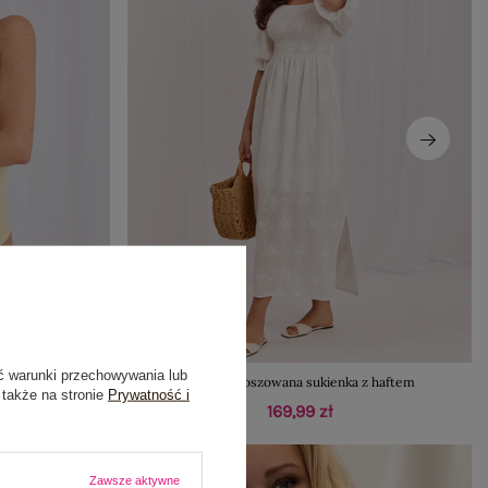
ć warunki przechowywania lub
koltem RUE PARIS
Ecru rozkloszowana sukienka z haftem
 także na stronie
Prywatność i
169,99 zł
Zawsze aktywne