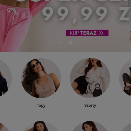
Topy
Szorty