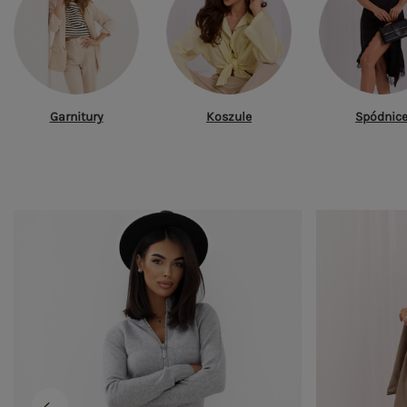
Garnitury
Koszule
Spódnic