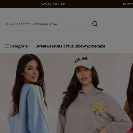
Wysyłka 24h
Darmo
Streetwear
Basic
Plus Size
Wyprzedaże
Kategorie