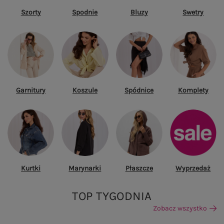
Szorty
Spodnie
Bluzy
Swetry
Garnitury
Koszule
Spódnice
Komplety
Kurtki
Marynarki
Płaszcze
Wyprzedaż
TOP TYGODNIA
Zobacz wszystko