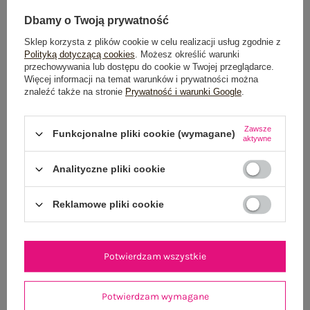
Dbamy o Twoją prywatność
Sklep korzysta z plików cookie w celu realizacji usług zgodnie z
Polityką dotyczącą cookies
. Możesz określić warunki
przechowywania lub dostępu do cookie w Twojej przeglądarce.
Więcej informacji na temat warunków i prywatności można
znaleźć także na stronie
Prywatność i warunki Google
.
Jasnoróżowa elegancka bluzka z haftem
Czarna spódnica z
124,99 zł
Zawsze
Funkcjonalne pliki cookie (wymagane)
aktywne
L/XL
M/L
Analityczne pliki cookie
Reklamowe pliki cookie
Potwierdzam wszystkie
Potwierdzam wymagane