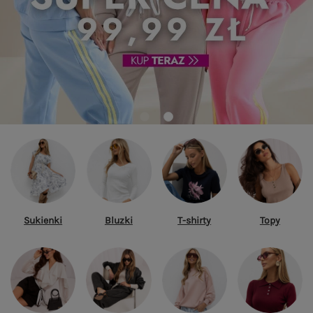
Sukienki
Bluzki
T-shirty
Topy