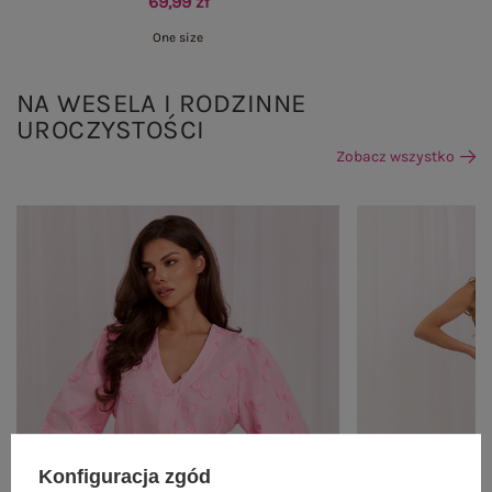
69,99 zł
One size
NA WESELA I RODZINNE
UROCZYSTOŚCI
Zobacz wszystko
Konfiguracja zgód