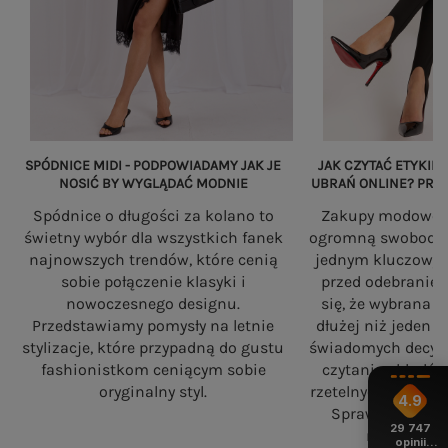
SPÓDNICE MIDI - PODPOWIADAMY JAK JE
JAK CZYTAĆ ETYKIET
NOSIĆ BY WYGLĄDAĆ MODNIE
UBRAŃ ONLINE? PRZ
Spódnice o długości za kolano to
Zakupy modowe w
świetny wybór dla wszystkich fanek
ogromną swobodę, a
najnowszych trendów, które cenią
jednym kluczowy
sobie połączenie klasyki i
przed odebranie
nowoczesnego designu.
się, że wybrana 
Przedstawiamy pomysły na letnie
dłużej niż jeden 
stylizacje, które przypadną do gustu
świadomych decyzj
fashionistkom ceniącym sobie
czytania składó
oryginalny styl.
rzetelnych standa
4.9
Sprawdź, na co
29 747
robiąc zaku
opinii