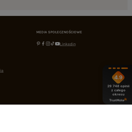
MEDIA SPOŁECZNOŚCIOWE
Linkedin
ia
4.9
29 748
opinii
z całego
okresu
-16:00
bok@ebutik.pl
eButik.pl
,
Al. Katowicka 68
,
05-830
Nadarzyn