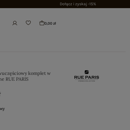
Dołącz i zyskaj -15%
0,00 zł
wuczęściowy komplet w
ine RUE PARIS
ł
owy