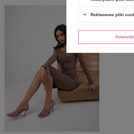
Reklamowe pliki coo
Potwier