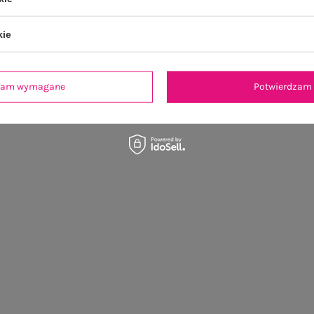
kie
dzam wymagane
Potwierdzam 