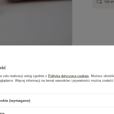
100 d
ość
w celu realizacji usług zgodnie z
Polityką dotyczącą cookies
. Możesz określi
eglądarce. Więcej informacji na temat warunków i prywatności można znaleźć
je
Opinie o produkcie
(0)
cookie (wymagane)
OSTATNIO OGLĄDANE
kie