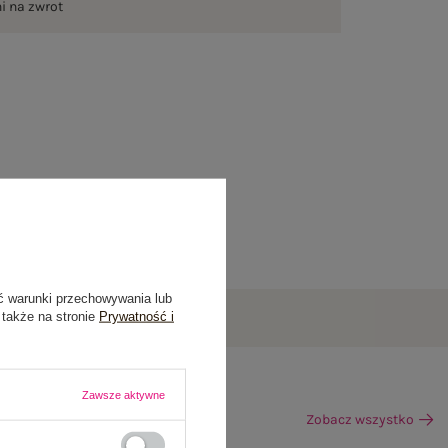
ni na zwrot
ć warunki przechowywania lub
 także na stronie
Prywatność i
Zawsze aktywne
Zobacz wszystko