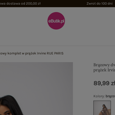
wa dostawa od 200,00 zł
Zwrot do 100 dni
owy komplet w prążek Irvine RUE PARIS
Brązowy d
prążek Irv
89,99 z
Kolory
:
brąz