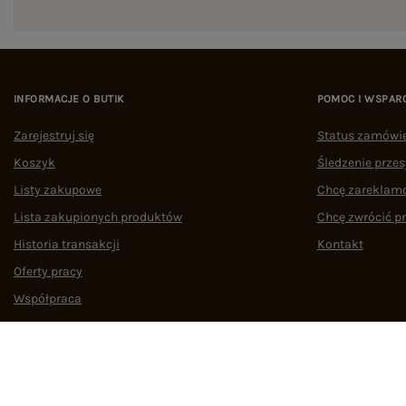
INFORMACJE O BUTIK
POMOC I WSPAR
Zarejestruj się
Status zamówi
Koszyk
Śledzenie przes
Listy zakupowe
Chcę zareklam
Lista zakupionych produktów
Chcę zwrócić p
Historia transakcji
Kontakt
Oferty pracy
Współpraca
Regulamin
Polityka prywatności
Odstąpienie od umowy
Zarządzaj