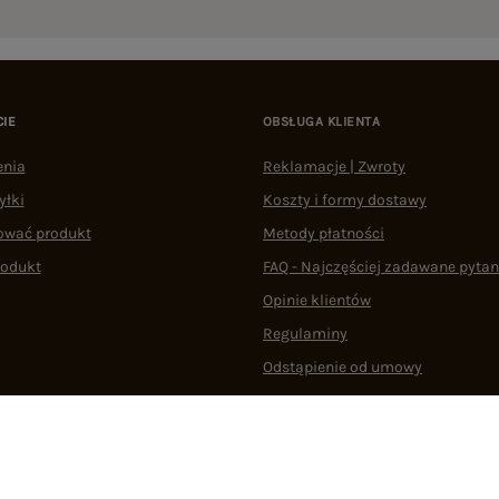
CIE
OBSŁUGA KLIENTA
enia
Reklamacje | Zwroty
yłki
Koszty i formy dostawy
ować produkt
Metody płatności
rodukt
FAQ - Najczęściej zadawane pytan
Opinie klientów
Regulaminy
Odstąpienie od umowy
 plikami cookie
22 290 10 80
Pn.-Pt. 08:00