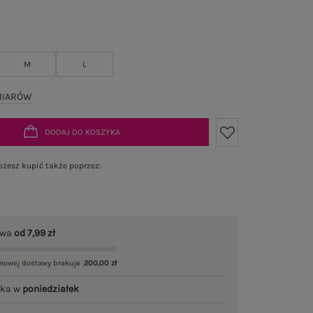
M
L
MIARÓW
DODAJ DO KOSZYKA
żesz kupić także poprzez:
awa
od 7,99 zł
mowej dostawy brakuje
200,00 zł
łka w
poniedziałek