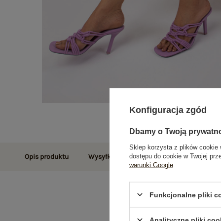
Konfiguracja zgód
Dbamy o Twoją prywatn
Sklep korzysta z plików cookie 
dostępu do cookie w Twojej prz
Opis produktu
Wysyłka i dostawa
Zwroty i reklamac
warunki Google
.
Funkcjonalne pliki 
Analityczne pliki coo