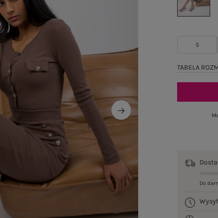
S
TABELA ROZ
Mo
Dost
Do dar
Wysy