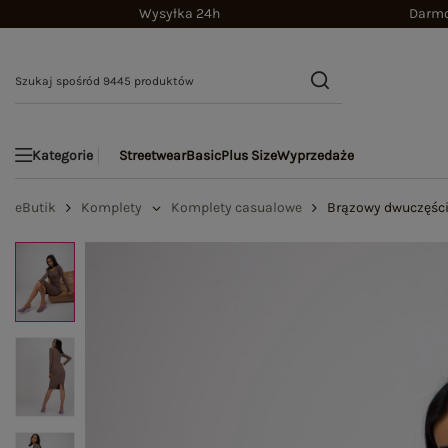
Wysyłka 24h
Darmo
Streetwear
Basic
Plus Size
Wyprzedaże
Kategorie
eButik
Komplety
Komplety casualowe
Brązowy dwuczęści