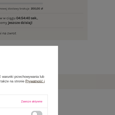
mowej dostawy brakuje
200,00 zł
w w ciągu
04:54:40 sek.
,
ślemy
jeszcze dzisiaj!
ni na zwrot
ć warunki przechowywania lub
 także na stronie
Prywatność i
Zawsze aktywne