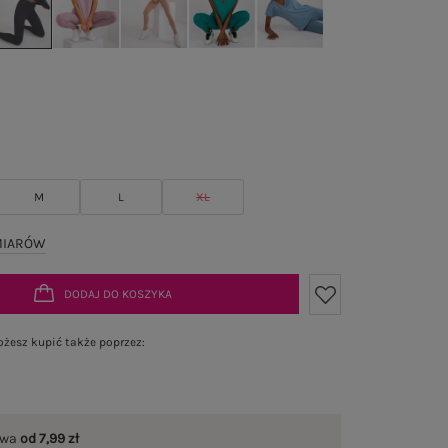
M
L
XL
MIARÓW
DODAJ DO KOSZYKA
żesz kupić także poprzez:
awa
od 7,99 zł