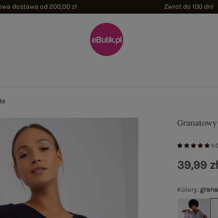
wa dostawa od 200,00 zł
Zwrot do 100 dni
te
Granatowy 
5.
39,99 z
Kolory
:
gran