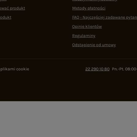
ować produkt
Metody płatności
rodukt
FAQ - Najczęściej zadawane pytan
Opinie klientów
Regulaminy
Odstąpienie od umowy
 plikami cookie
22 290 10 80
Pn.-Pt. 08:00