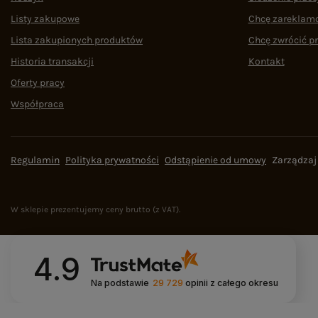
Listy zakupowe
Chcę zareklam
Lista zakupionych produktów
Chcę zwrócić p
Historia transakcji
Kontakt
Oferty pracy
Współpraca
Regulamin
Polityka prywatności
Odstąpienie od umowy
Zarządzaj
W sklepie prezentujemy ceny brutto (z VAT).
4.9
Na podstawie
29 729
opinii
z całego okresu