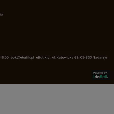
ia
-16:00
bok@ebutik.pl
eButik.pl
,
Al. Katowicka 68
,
05-830
Nadarzyn