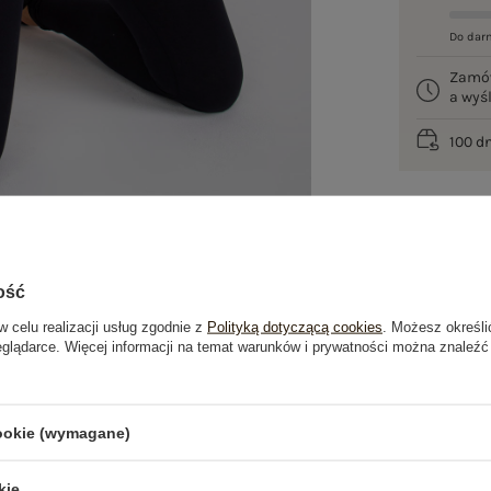
Do dar
Zamó
a wy
100 d
ość
w celu realizacji usług zgodnie z
Polityką dotyczącą cookies
. Możesz określi
eglądarce. Więcej informacji na temat warunków i prywatności można znaleźć
je
Opinie o produkcie
(2)
cookie (wymagane)
kie