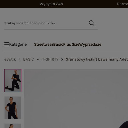
Wysyłka 24h
Darmo
Streetwear
Basic
Plus Size
Wyprzedaże
Kategorie
eButik
BASIC
T-SHIRTY
Granatowy t-shirt bawełniany Arlet