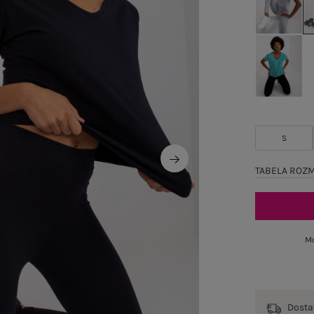
S
TABELA ROZ
Mo
Dost