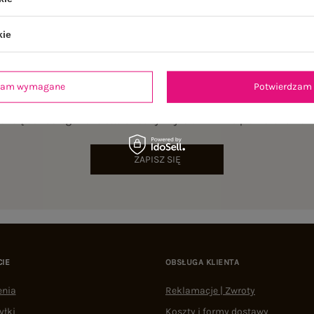
kie
dzam wymagane
Potwierdzam 
NEWSLETTER
sz się do naszego newslettera i otrzymaj 15% zniżki na pierwsze zamów
ZAPISZ SIĘ
CIE
OBSŁUGA KLIENTA
enia
Reklamacje | Zwroty
yłki
Koszty i formy dostawy