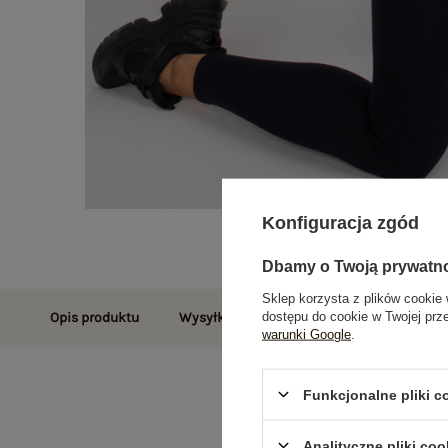
Konfiguracja zgód
Dbamy o Twoją prywatn
Sklep korzysta z plików cookie 
dostępu do cookie w Twojej prz
Opis produktu
Wysyłka i dostawa
Zwroty i reklamac
warunki Google
.
Funkcjonalne pliki 
Analityczne pliki coo