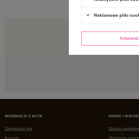
Reklamowe pliki coo
Potwier
Zapi
INFORMACJE O BUTIK
POMOC I WSPAR
Zarejestruj się
Status zamówi
Koszyk
Śledzenie przes