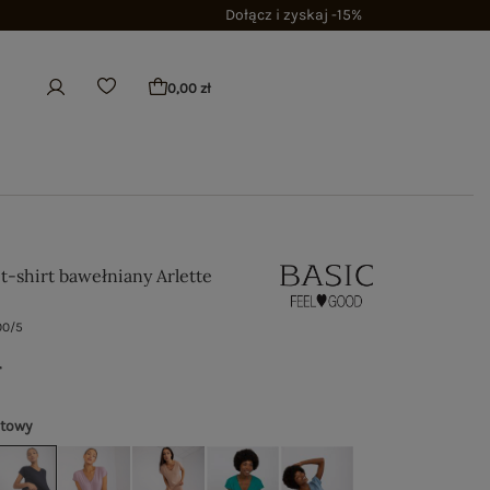
Dołącz i zyskaj -15%
0,00 zł
t-shirt bawełniany Arlette
00/5
ł
atowy