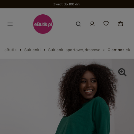
Zwrot do 100 dni
eButik
Sukienki
Sukienki sportowe, dresowe
Ciemnozielon