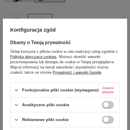
S/M
L/XL
Konfiguracja zgód
TABELA ROZMIARÓW
Dbamy o Twoją prywatność
DODAJ DO KOSZYKA
Sklep korzysta z plików cookie w celu realizacji usług zgodnie z
Polityką dotyczącą cookies
. Możesz określić warunki
Możesz kupić także poprzez:
przechowywania lub dostępu do cookie w Twojej przeglądarce.
Więcej informacji na temat warunków i prywatności można
znaleźć także na stronie
Prywatność i warunki Google
.
Zawsze
Dostawa
od 7,99 zł
Funkcjonalne pliki cookie (wymagane)
aktywne
Do darmowej dostawy brakuje
200,00 zł
Analityczne pliki cookie
Wysyłka w
poniedziałek
Reklamowe pliki cookie
100 dni na zwrot