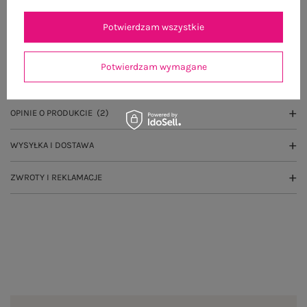
Potwierdzam wszystkie
OPIS PRODUKTU
Potwierdzam wymagane
GŁÓWNE PARAMETRY
OPINIE O PRODUKCIE
(2)
WYSYŁKA I DOSTAWA
ZWROTY I REKLAMACJE