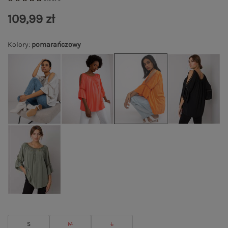
109,99 zł
Kolory
:
pomarańczowy
S
M
L