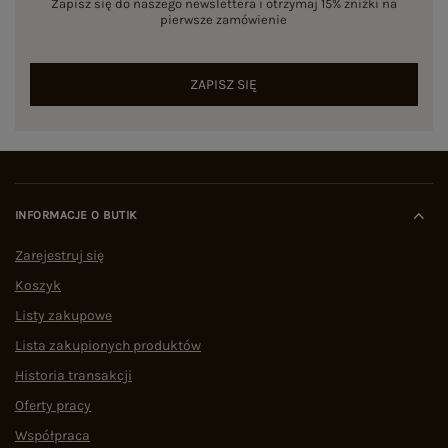
Zapisz się do naszego newslettera i otrzymaj 15% zniżki na
pierwsze zamówienie
ZAPISZ SIĘ
INFORMACJE O BUTIK
Zarejestruj się
Koszyk
Listy zakupowe
Lista zakupionych produktów
Historia transakcji
Oferty pracy
Współpraca