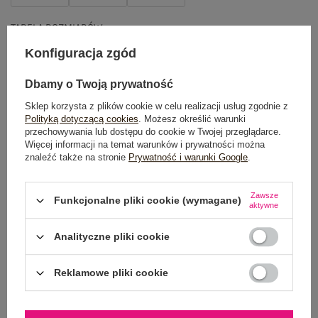
TABELA ROZMIARÓW
Konfiguracja zgód
DODAJ DO KOSZYKA
Dbamy o Twoją prywatność
Możesz kupić także poprzez:
Sklep korzysta z plików cookie w celu realizacji usług zgodnie z
Polityką dotyczącą cookies
. Możesz określić warunki
przechowywania lub dostępu do cookie w Twojej przeglądarce.
Więcej informacji na temat warunków i prywatności można
znaleźć także na stronie
Prywatność i warunki Google
.
Dostawa
od 7,99 zł
Zawsze
Do darmowej dostawy brakuje
200,00 zł
Funkcjonalne pliki cookie (wymagane)
aktywne
Zamów w ciągu
05:52:16 sek.
,
a wyślemy
jeszcze dzisiaj!
Analityczne pliki cookie
100 dni na zwrot
Reklamowe pliki cookie