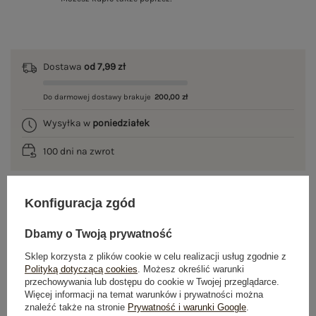
Dostawa
od 7,99 zł
Do darmowej dostawy brakuje
200,00 zł
Wysyłka w
poniedziałek
100 dni na zwrot
Konfiguracja zgód
OPIS PRODUKTU
Dbamy o Twoją prywatność
GŁÓWNE PARAMETRY
Sklep korzysta z plików cookie w celu realizacji usług zgodnie z
Polityką dotyczącą cookies
. Możesz określić warunki
przechowywania lub dostępu do cookie w Twojej przeglądarce.
OPINIE O PRODUKCIE
(1)
Więcej informacji na temat warunków i prywatności można
znaleźć także na stronie
Prywatność i warunki Google
.
WYSYŁKA I DOSTAWA