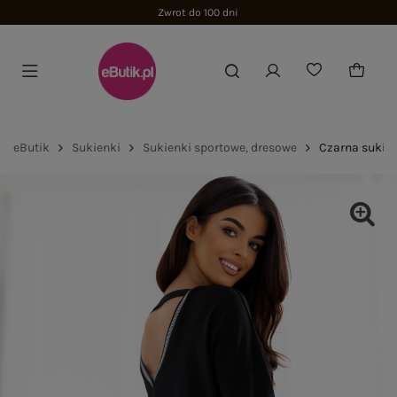
Zwrot do 100 dni
eButik
Sukienki
Sukienki sportowe, dresowe
Czarna sukie