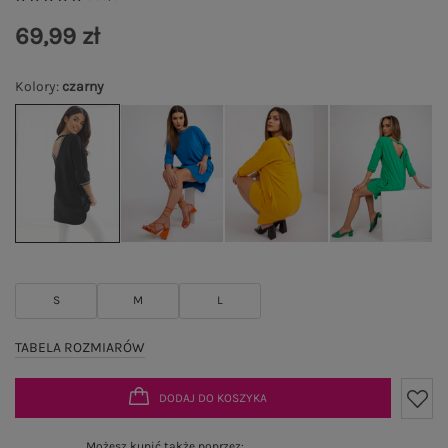
69,99 zł
Kolory
:
czarny
S
M
L
TABELA ROZMIARÓW
DODAJ DO KOSZYKA
Możesz kupić także poprzez: