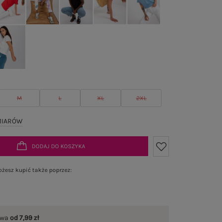
M
L
XL
2XL
MIARÓW
DODAJ DO KOSZYKA
żesz kupić także poprzez:
awa
od 7,99 zł