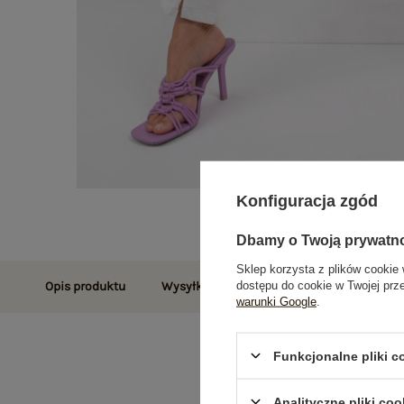
Konfiguracja zgód
Dbamy o Twoją prywatn
Sklep korzysta z plików cookie 
dostępu do cookie w Twojej prz
Opis produktu
Wysyłka i dostawa
Zwroty i reklamac
warunki Google
.
Funkcjonalne pliki 
Analityczne pliki coo