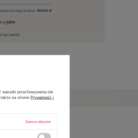
mowej dostawy brakuje
200,00 zł
łka
jutro
ni na zwrot
ć warunki przechowywania lub
 także na stronie
Prywatność i
Zawsze aktywne