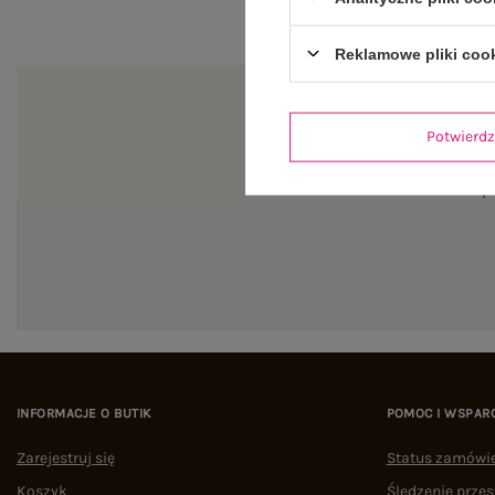
Reklamowe pliki coo
Potwier
Zapi
INFORMACJE O BUTIK
POMOC I WSPAR
Zarejestruj się
Status zamówi
Koszyk
Śledzenie przes