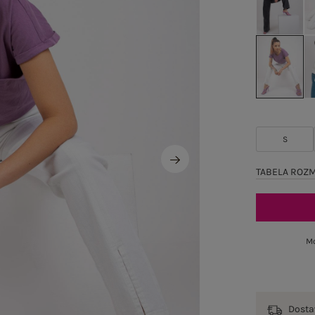
S
TABELA ROZ
Mo
Dost