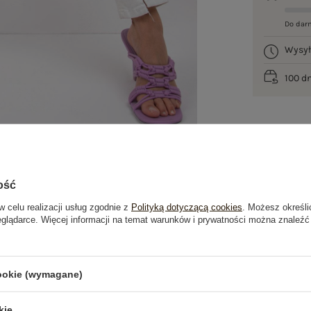
Do dar
Wysy
100 d
ość
w celu realizacji usług zgodnie z
Polityką dotyczącą cookies
. Możesz określi
eglądarce. Więcej informacji na temat warunków i prywatności można znaleźć
je
Opinie o produkcie
(1)
cookie (wymagane)
kie