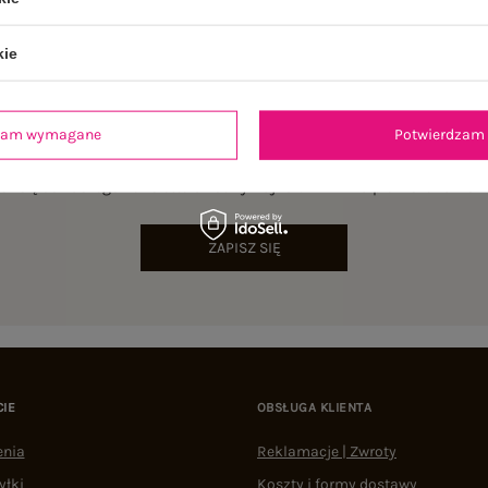
kie
dzam wymagane
Potwierdzam 
NEWSLETTER
sz się do naszego newslettera i otrzymaj 15% zniżki na pierwsze zamów
ZAPISZ SIĘ
CIE
OBSŁUGA KLIENTA
enia
Reklamacje | Zwroty
yłki
Koszty i formy dostawy