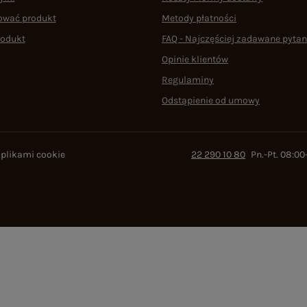
ować produkt
Metody płatności
rodukt
FAQ - Najczęściej zadawane pytan
Opinie klientów
Regulaminy
Odstąpienie od umowy
 plikami cookie
22 290 10 80
Pn.-Pt. 08:00