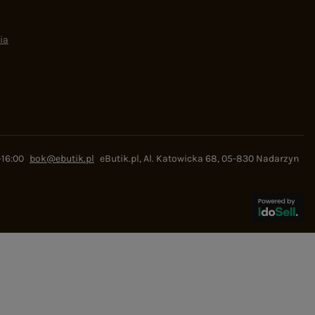
ia
-16:00
bok@ebutik.pl
eButik.pl
,
Al. Katowicka 68
,
05-830
Nadarzyn