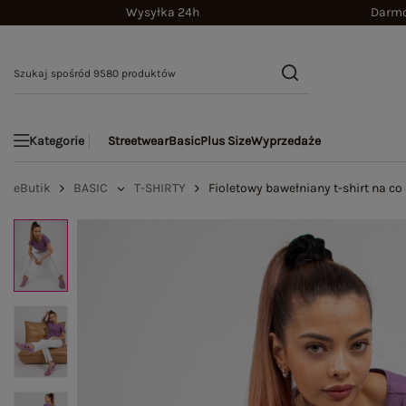
Wysyłka 24h
Darmo
Streetwear
Basic
Plus Size
Wyprzedaże
Kategorie
eButik
BASIC
T-SHIRTY
Fioletowy bawełniany t-shirt na c