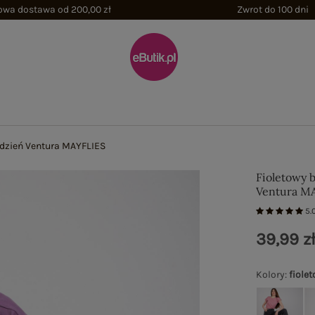
wa dostawa od 200,00 zł
Zwrot do 100 dni
o dzień Ventura MAYFLIES
Fioletowy b
Ventura M
5.
39,99 z
Kolory
:
fiole