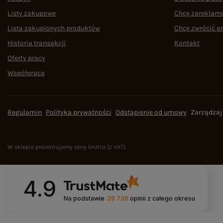
Listy zakupowe
Chcę zareklam
Lista zakupionych produktów
Chcę zwrócić p
Historia transakcji
Kontakt
Oferty pracy
Współpraca
Regulamin
Polityka prywatności
Odstąpienie od umowy
Zarządzaj
W sklepie prezentujemy ceny brutto (z VAT).
4.9
Na podstawie
29 736
opinii
z całego okresu