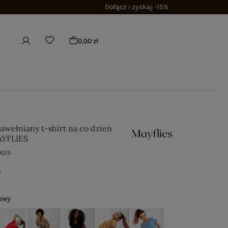
Dołącz i zyskaj -15%
0,00 zł
awełniany t-shirt na co dzień
AYFLIES
00/5
ł
towy