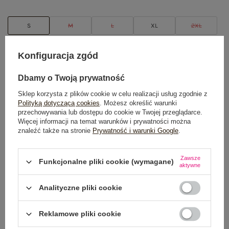
S
M
L
XL
2XL
TABELA ROZMIARÓW
Konfiguracja zgód
DODAJ DO KOSZYKA
Dbamy o Twoją prywatność
Sklep korzysta z plików cookie w celu realizacji usług zgodnie z
Możesz kupić także poprzez:
Polityką dotyczącą cookies
. Możesz określić warunki
przechowywania lub dostępu do cookie w Twojej przeglądarce.
Więcej informacji na temat warunków i prywatności można
znaleźć także na stronie
Prywatność i warunki Google
.
Dostawa
od 7,99 zł
Zawsze
Funkcjonalne pliki cookie (wymagane)
aktywne
Do darmowej dostawy brakuje
200,00 zł
Analityczne pliki cookie
Wysyłka
jutro
100 dni na zwrot
Reklamowe pliki cookie