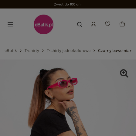
Zwrot do 100 dni
eButik
T-shirty
T-shirty jednokolorowe
Czarny bawełniany t