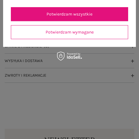
Potwierdzam wszystkie
OPIS PRODUKTU
GŁÓWNE PARAMETRY
Potwierdzam wymagane
OPINIE O PRODUKCIE
(0)
WYSYŁKA I DOSTAWA
ZWROTY I REKLAMACJE