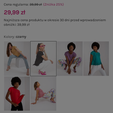
Cena regularna:
39,99 zł
(Zniżka
25
%
)
29,99 zł
Najniższa cena produktu w okresie 30 dni przed wprowadzeniem
obniżki:
39,99 zł
Kolory
:
czarny