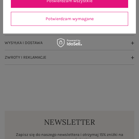
Potwierdzam wszystkie
GŁÓWNE PARAMETRY
Potwierdzam wymagane
OPINIE O PRODUKCIE
(1)
WYSYŁKA I DOSTAWA
ZWROTY I REKLAMACJE
NEWSLETTER
Zapisz się do naszego newslettera i otrzymaj 15% zniżki na