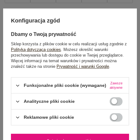
TABELA ROZMIARÓW
Konfiguracja zgód
DODAJ DO KOSZYKA
Dbamy o Twoją prywatność
Możesz kupić także poprzez:
Sklep korzysta z plików cookie w celu realizacji usług zgodnie z
Polityką dotyczącą cookies
. Możesz określić warunki
przechowywania lub dostępu do cookie w Twojej przeglądarce.
Więcej informacji na temat warunków i prywatności można
znaleźć także na stronie
Prywatność i warunki Google
.
Dostawa
od 7,99 zł
Zawsze
Funkcjonalne pliki cookie (wymagane)
Do darmowej dostawy brakuje
200,00 zł
aktywne
Wysyłka w
poniedziałek
Analityczne pliki cookie
100 dni na zwrot
Reklamowe pliki cookie
OPIS PRODUKTU