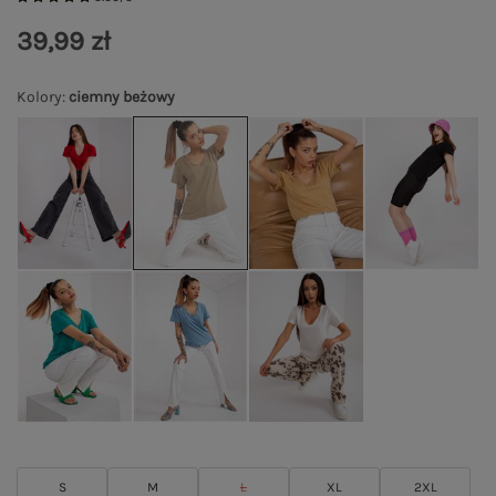
39,99 zł
Kolory
:
ciemny beżowy
S
M
L
XL
2XL