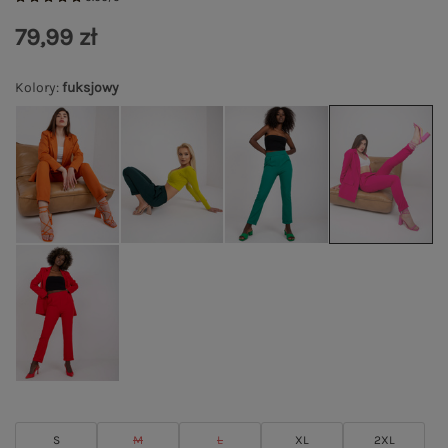
79,99 zł
Kolory
:
fuksjowy
S
M
L
XL
2XL