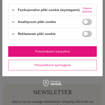
Zawsze
Funkcjonalne pliki cookie (wymagane)
GŁÓWNE PARAMETRY
aktywne
OPINIE O PRODUKCIE
(1)
Analityczne pliki cookie
WYSYŁKA I DOSTAWA
Reklamowe pliki cookie
ZWROTY I REKLAMACJE
Potwierdzam wszystkie
Potwierdzam wymagane
NEWSLETTER
Zapisz się do naszego newslettera i otrzymaj 15% zniżki na