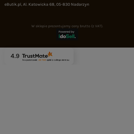
eButik.pl
,
Al. Katowicka 68
,
05-830
Nadarzyn
W sklepie prezentujemy ceny brutto (z VAT).
4.9
Na podstawie
29 748
opinii
z całego okresu