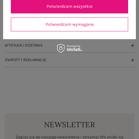
OPIS PRODUKTU
Potwierdzam wszystkie
GŁÓWNE PARAMETRY
Potwierdzam wymagane
OPINIE O PRODUKCIE
(0)
WYSYŁKA I DOSTAWA
ZWROTY I REKLAMACJE
NEWSLETTER
Zapisz się do naszego newslettera i otrzymaj 15% zniżki na