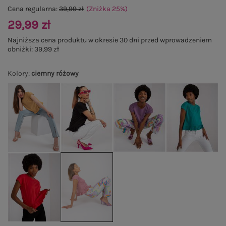
Cena regularna:
39,99 zł
(Zniżka
25
%
)
29,99 zł
Najniższa cena produktu w okresie 30 dni przed wprowadzeniem
obniżki:
39,99 zł
Kolory
:
ciemny różowy