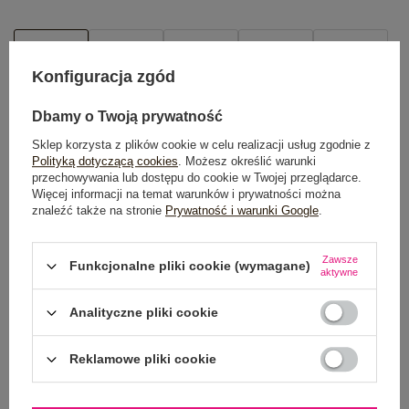
S
M
L
XL
2XL
Konfiguracja zgód
TABELA ROZMIARÓW
Dbamy o Twoją prywatność
POWIADOM O DOSTĘPNOŚCI
Sklep korzysta z plików cookie w celu realizacji usług zgodnie z
Polityką dotyczącą cookies
. Możesz określić warunki
przechowywania lub dostępu do cookie w Twojej przeglądarce.
Więcej informacji na temat warunków i prywatności można
znaleźć także na stronie
Prywatność i warunki Google
.
Dostawa
od 7,99 zł
Zawsze
Do darmowej dostawy brakuje
200,00 zł
Funkcjonalne pliki cookie (wymagane)
aktywne
Wysyłka w
poniedziałek
Analityczne pliki cookie
100 dni na zwrot
Reklamowe pliki cookie