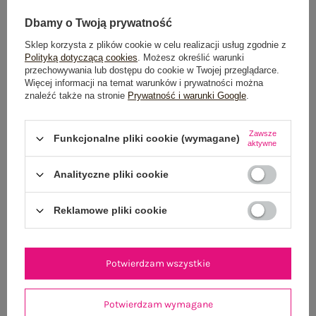
Dbamy o Twoją prywatność
Sklep korzysta z plików cookie w celu realizacji usług zgodnie z
Dostawa
od 7,99 zł
Polityką dotyczącą cookies
. Możesz określić warunki
przechowywania lub dostępu do cookie w Twojej przeglądarce.
Więcej informacji na temat warunków i prywatności można
Do darmowej dostawy brakuje
200,00 zł
znaleźć także na stronie
Prywatność i warunki Google
.
Wysyłka
jutro
Zawsze
Funkcjonalne pliki cookie (wymagane)
100 dni na zwrot
aktywne
Analityczne pliki cookie
OPIS PRODUKTU
Reklamowe pliki cookie
GŁÓWNE PARAMETRY
Potwierdzam wszystkie
OPINIE O PRODUKCIE
(0)
Potwierdzam wymagane
WYSYŁKA I DOSTAWA