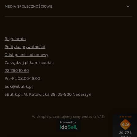
MEDIA SPOŁECZNOŚCIOWE
Regulamin
Polityka prywatności
Odstąpienie od umowy
Zarządzaj plikami cookie
22 290 10 80
Pn.-Pt. 08:00-16:00
bok@ebutik.pl
eButik.pl
,
Al. Katowicka 68
,
05-830
Nadarzyn
W sklepie prezentujemy ceny brutto (z VAT).
4.9
29 776
opinii