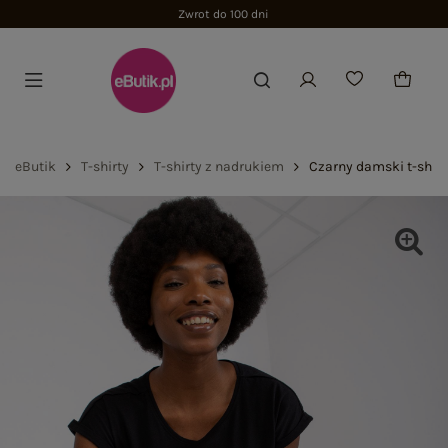
Zwrot do 100 dni
eButik
T-shirty
T-shirty z nadrukiem
Czarny damski t-shir