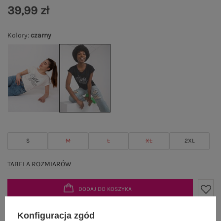
39,99 zł
Kolory
:
czarny
S
M
L
XL
2XL
TABELA ROZMIARÓW
DODAJ DO KOSZYKA
Możesz kupić także poprzez:
Konfiguracja zgód