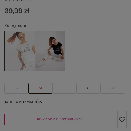
39,99 zł
Kolory
:
ecru
S
M
L
XL
2XL
TABELA ROZMIARÓW
POWIADOM O DOSTĘPNOŚCI