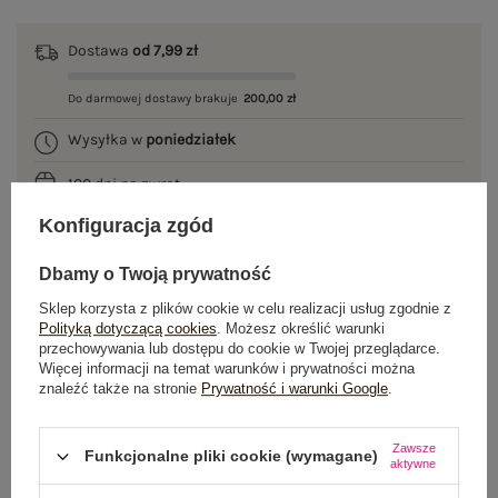
Dostawa
od 7,99 zł
Do darmowej dostawy brakuje
200,00 zł
Wysyłka w
poniedziałek
100 dni na zwrot
Konfiguracja zgód
Dbamy o Twoją prywatność
OPIS PRODUKTU
Sklep korzysta z plików cookie w celu realizacji usług zgodnie z
Polityką dotyczącą cookies
. Możesz określić warunki
GŁÓWNE PARAMETRY
przechowywania lub dostępu do cookie w Twojej przeglądarce.
Więcej informacji na temat warunków i prywatności można
znaleźć także na stronie
Prywatność i warunki Google
.
OPINIE O PRODUKCIE
(1)
WYSYŁKA I DOSTAWA
Zawsze
Funkcjonalne pliki cookie (wymagane)
aktywne
ZWROTY I REKLAMACJE