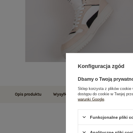
Konfiguracja zgód
Dbamy o Twoją prywatn
Sklep korzysta z plików cookie 
dostępu do cookie w Twojej prz
Opis produktu
Wysyłka i dostawa
Zwroty i reklamac
warunki Google
.
Funkcjonalne pliki 
Analityczne pliki coo