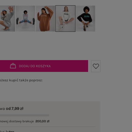
DODAJ DO KOSZYKA
żesz kupić także poprzez:
awa
od 7,99 zł
mowej dostawy brakuje
200,00 zł