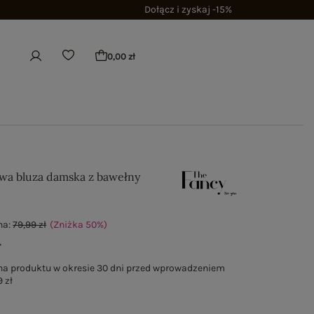
Dołącz i zyskaj -15%
0,00 zł
owa bluza damska z bawełny
na:
79,99 zł
(Zniżka
50
%
)
ł
na produktu w okresie 30 dni przed wprowadzeniem
 zł