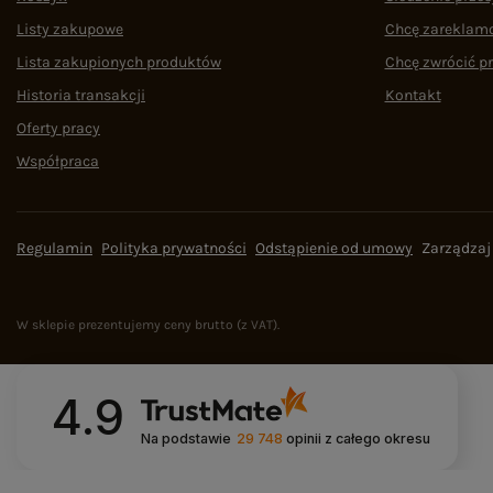
Listy zakupowe
Chcę zareklam
Lista zakupionych produktów
Chcę zwrócić p
Historia transakcji
Kontakt
Oferty pracy
Współpraca
Regulamin
Polityka prywatności
Odstąpienie od umowy
Zarządzaj
W sklepie prezentujemy ceny brutto (z VAT).
4.9
Na podstawie
29 748
opinii
z całego okresu