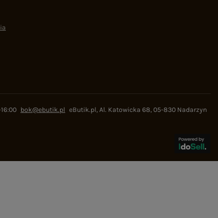
ia
-16:00
bok@ebutik.pl
eButik.pl
,
Al. Katowicka 68
,
05-830
Nadarzyn