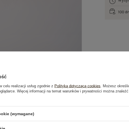
Wysy
100 d
ość
w celu realizacji usług zgodnie z
Polityką dotyczącą cookies
. Możesz określi
eglądarce. Więcej informacji na temat warunków i prywatności można znaleźć
je
Opinie o produkcie
(0)
cookie (wymagane)
kie