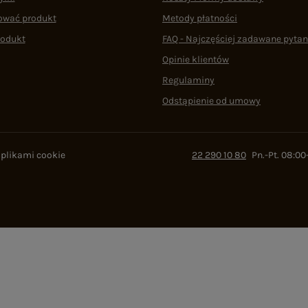
ować produkt
Metody płatności
rodukt
FAQ - Najczęściej zadawane pytan
Opinie klientów
Regulaminy
Odstąpienie od umowy
 plikami cookie
22 290 10 80
Pn.-Pt. 08:00