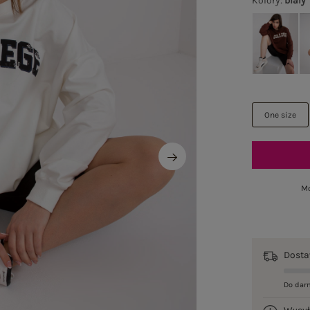
Kolory
:
biały
One size
Mo
Dost
Do dar