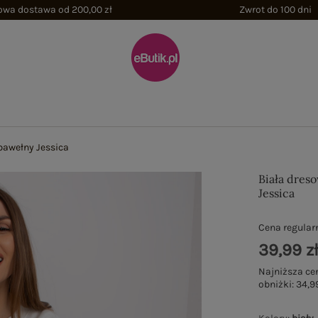
wa dostawa od 200,00 zł
Zwrot do 100 dni
bawełny Jessica
Biała dres
Jessica
Cena regular
39,99 z
Najniższa ce
obniżki:
34,99