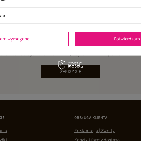
kie
dzam wymagane
Potwierdzam 
NEWSLETTER
sz się do naszego newslettera i otrzymaj 15% zniżki na pierwsze zamów
ZAPISZ SIĘ
CIE
OBSŁUGA KLIENTA
enia
Reklamacje | Zwroty
yłki
Koszty i formy dostawy