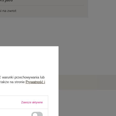
łka
jutro
ni na zwrot
ć warunki przechowywania lub
 także na stronie
Prywatność i
Zawsze aktywne