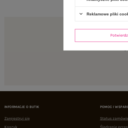
Reklamowe pliki coo
Potwier
Zapi
INFORMACJE O BUTIK
POMOC I WSPAR
Zarejestruj się
Status zamówi
Koszyk
Śledzenie przes