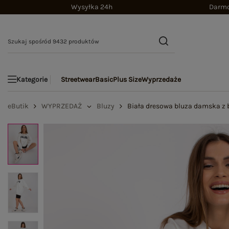
Wysyłka 24h
Darmo
Streetwear
Basic
Plus Size
Wyprzedaże
Kategorie
eButik
WYPRZEDAŻ
Bluzy
Biała dresowa bluza damska z 