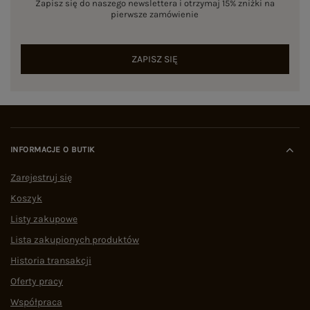
Zapisz się do naszego newslettera i otrzymaj 15% zniżki na
pierwsze zamówienie
ZAPISZ SIĘ
INFORMACJE O BUTIK
Zarejestruj się
Koszyk
Listy zakupowe
Lista zakupionych produktów
Historia transakcji
Oferty pracy
Współpraca