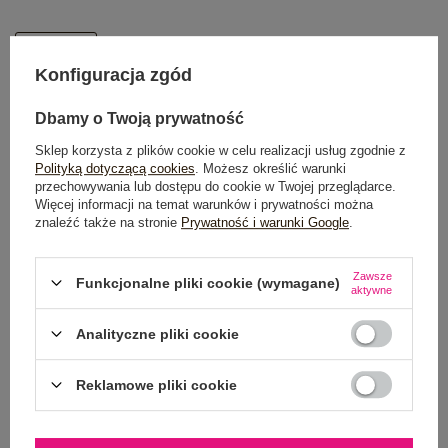
One size
Konfiguracja zgód
DODAJ DO KOSZYKA
Dbamy o Twoją prywatność
Sklep korzysta z plików cookie w celu realizacji usług zgodnie z
Możesz kupić także poprzez:
Polityką dotyczącą cookies
. Możesz określić warunki
przechowywania lub dostępu do cookie w Twojej przeglądarce.
Więcej informacji na temat warunków i prywatności można
znaleźć także na stronie
Prywatność i warunki Google
.
Dostawa
od 7,99 zł
Zawsze
Funkcjonalne pliki cookie (wymagane)
aktywne
Do darmowej dostawy brakuje
200,00 zł
Wysyłka w
poniedziałek
Analityczne pliki cookie
100 dni na zwrot
Reklamowe pliki cookie