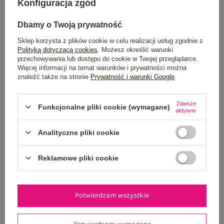
Konfiguracja zgód
Możesz kupić także poprzez:
Dbamy o Twoją prywatność
Sklep korzysta z plików cookie w celu realizacji usług zgodnie z
Polityką dotyczącą cookies
. Możesz określić warunki
Dostawa
od 7,99 zł
przechowywania lub dostępu do cookie w Twojej przeglądarce.
Więcej informacji na temat warunków i prywatności można
znaleźć także na stronie
Prywatność i warunki Google
.
Do darmowej dostawy brakuje
200,00 zł
Wysyłka w
poniedziałek
Zawsze
Funkcjonalne pliki cookie (wymagane)
aktywne
100 dni na zwrot
Analityczne pliki cookie
Reklamowe pliki cookie
OPIS PRODUKTU
GŁÓWNE PARAMETRY
Potwierdzam wszystkie
OPINIE O PRODUKCIE
(0)