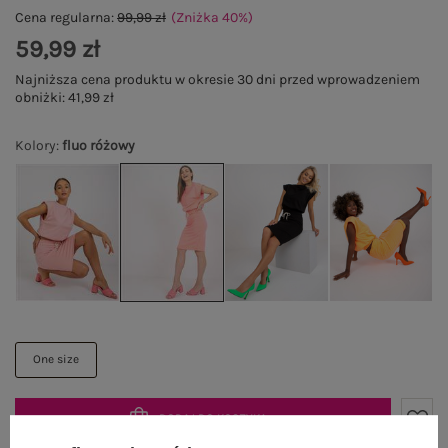
Cena regularna:
99,99 zł
(Zniżka
40
%
)
59,99 zł
Najniższa cena produktu w okresie 30 dni przed wprowadzeniem
obniżki:
41,99 zł
Kolory
:
fluo różowy
One size
DODAJ DO KOSZYKA