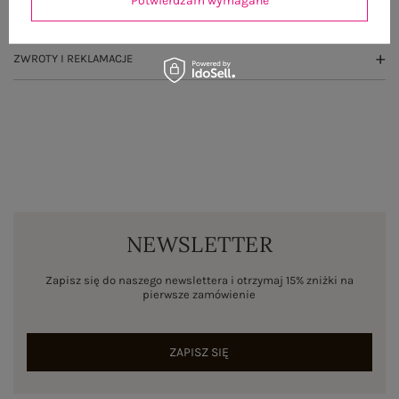
Potwierdzam wymagane
WYSYŁKA I DOSTAWA
ZWROTY I REKLAMACJE
NEWSLETTER
Zapisz się do naszego newslettera i otrzymaj 15% zniżki na
pierwsze zamówienie
ZAPISZ SIĘ