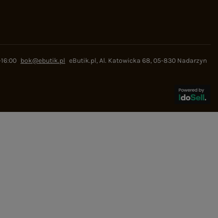
-16:00
bok@ebutik.pl
eButik.pl
,
Al. Katowicka 68
,
05-830
Nadarzyn