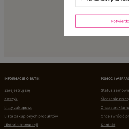
Zapi
Potwier
INFORMACJE O BUTIK
POMOC I WSPAR
Zarejestruj się
Status zamówi
Koszyk
Śledzenie przes
Listy zakupowe
Chcę zareklam
Lista zakupionych produktów
Chcę zwrócić p
Historia transakcji
Kontakt