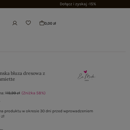
Dołącz i zyskaj -15%
0,00 zł
ska bluza dresowa z
amiette
na:
119,99 zł
(Zniżka
58
%
)
ł
na produktu w okresie 30 dni przed wprowadzeniem
 zł