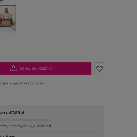
wy
DODAJ DO KOSZYKA
żesz kupić także poprzez:
awa
od 7,99 zł
mowej dostawy brakuje
200,00 zł