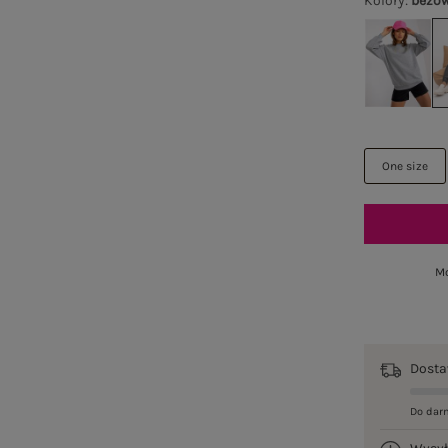
Kolory
:
beżo
One size
Mo
Dost
Do dar