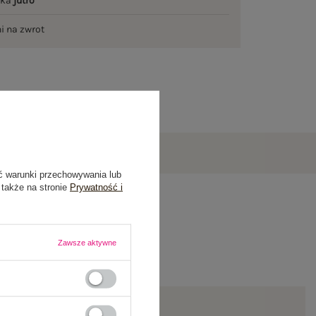
łka
jutro
ni na zwrot
ć warunki przechowywania lub
 także na stronie
Prywatność i
Zawsze aktywne