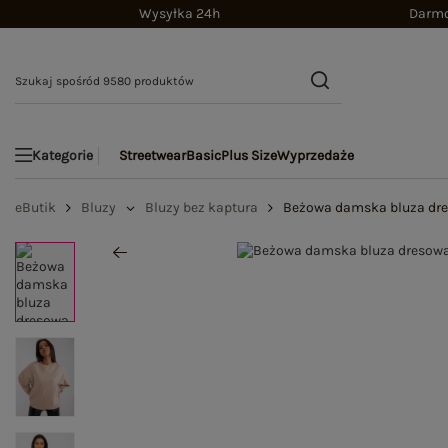
Wysyłka 24h
Darmo
Streetwear
Basic
Plus Size
Wyprzedaże
Kategorie
eButik
Bluzy
Bluzy bez kaptura
Beżowa damska bluza dre