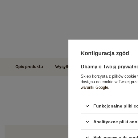
Konfiguracja zgód
Dbamy o Twoją prywatn
Opis produktu
Wysyłka i dostawa
Zwroty i reklamac
Sklep korzysta z plików cookie 
dostępu do cookie w Twojej prz
warunki Google
.
Funkcjonalne pliki 
Analityczne pliki coo
Reklamowe pliki coo