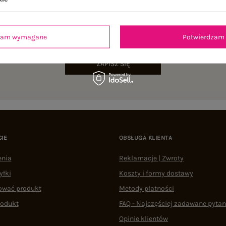
NEWSLETTER
sz się do naszego newslettera i otrzymaj 15% zniżki na pierwsze zamów
dzam wymagane
Potwierdzam 
ZAPISZ SIĘ
CIE
OBSŁUGA KLIENTA
enia
Reklamacje | Zwroty
yłki
Koszty i formy dostawy
ować produkt
Metody płatności
rodukt
FAQ - Najczęściej zadawane pytan
Opinie klientów