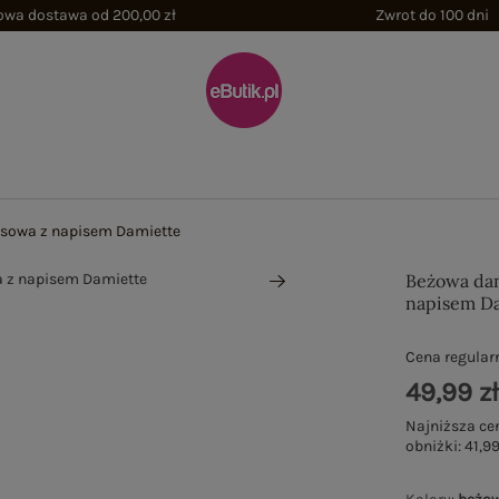
wa dostawa od 200,00 zł
Zwrot do 100 dni
sowa z napisem Damiette
Beżowa dam
napisem D
Cena regular
49,99 z
Najniższa ce
obniżki:
41,99