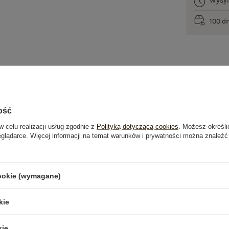
Wysy
100 d
ość
je
Opinie o produkcie
(0)
w celu realizacji usług zgodnie z
Polityką dotyczącą cookies
. Możesz określi
eglądarce. Więcej informacji na temat warunków i prywatności można znaleźć
cookie (wymagane)
kie
kie