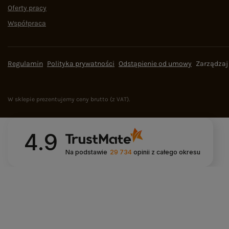
Oferty pracy
Współpraca
Regulamin
Polityka prywatności
Odstąpienie od umowy
Zarządzaj
W sklepie prezentujemy ceny brutto (z VAT).
4.9
Na podstawie
29 734
opinii
z całego okresu