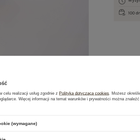
Wysy
100 d
ość
w celu realizacji usług zgodnie z
Polityką dotyczącą cookies
. Możesz określi
eglądarce. Więcej informacji na temat warunków i prywatności można znaleźć
je
Opinie o produkcie
(0)
cookie (wymagane)
OSTATNIO OGLĄDANE
kie