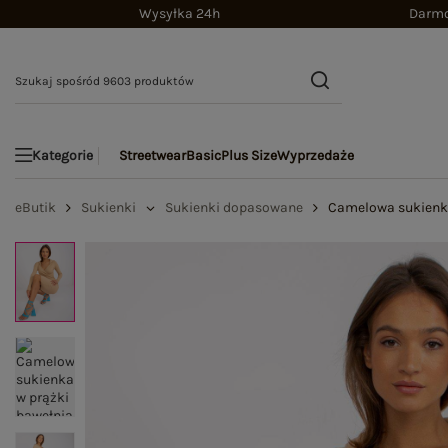
Wysyłka 24h
Darmo
Streetwear
Basic
Plus Size
Wyprzedaże
Kategorie
eButik
Sukienki
Sukienki dopasowane
Camelowa sukienka