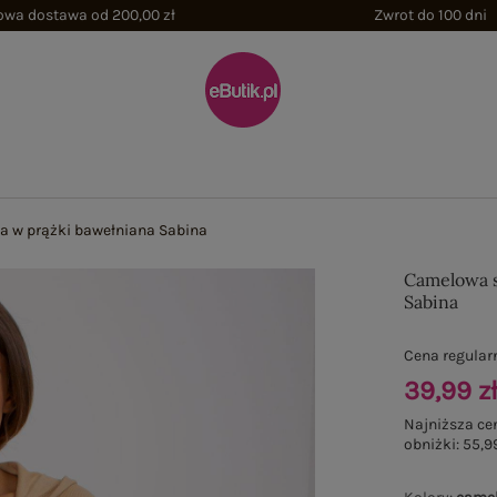
wa dostawa od 200,00 zł
Zwrot do 100 dni
 w prążki bawełniana Sabina
Camelowa s
Sabina
Cena regular
39,99 z
Najniższa ce
obniżki:
55,99