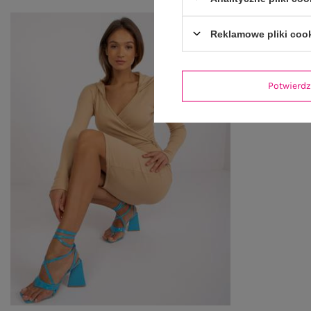
Reklamowe pliki coo
Potwier