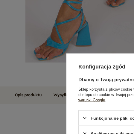
Konfiguracja zgód
Dbamy o Twoją prywatn
Sklep korzysta z plików cookie 
dostępu do cookie w Twojej prz
Opis produktu
Wysyłka i dostawa
Zwroty i reklamac
warunki Google
.
Funkcjonalne pliki 
Analityczne pliki coo