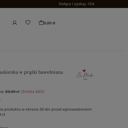
Dołącz i zyskaj -15%
0,00 zł
ukienka w prążki bawełniana
na:
89,99 zł
(Zniżka
56
%
)
ł
na produktu w okresie 30 dni przed wprowadzeniem
 zł