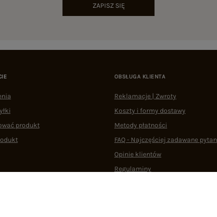
ZAPISZ SIĘ
CIE
OBSŁUGA KLIENTA
enia
Reklamacje | Zwroty
yłki
Koszty i formy dostawy
ować produkt
Metody płatności
rodukt
FAQ - Najczęściej zadawane pytan
Opinie klientów
Regulaminy
Odstąpienie od umowy