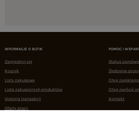
INFORMACJE O BUTIK
POMOC I WSPAR
Zarejestruj się
Status zamówi
Koszyk
Śledzenie przes
Listy zakupowe
Chcę zareklam
Lista zakupionych produktów
Chcę zwrócić p
Historia transakcji
Kontakt
Oferty pracy
Współpraca