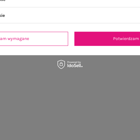
kie
dzam wymagane
Potwierdzam 