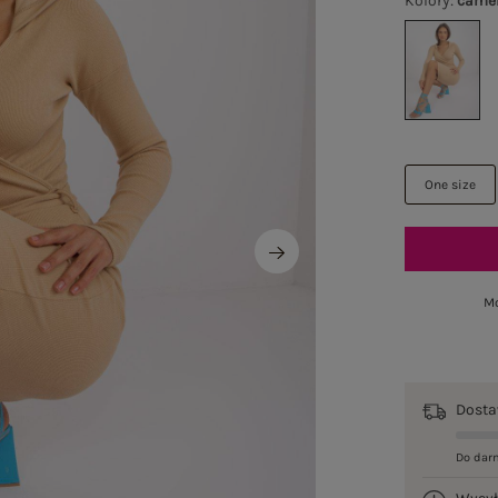
Kolory
:
came
One size
Mo
Dost
Do dar