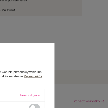
łka w
poniedziałek
ni na zwrot
ć warunki przechowywania lub
 także na stronie
Prywatność i
Zawsze aktywne
Zobacz wszystko