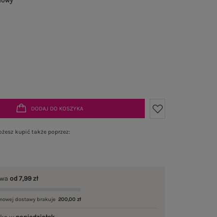
lowy
DODAJ DO KOSZYKA
żesz kupić także poprzez:
awa
od 7,99 zł
mowej dostawy brakuje
200,00 zł