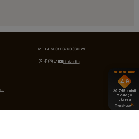
MEDIA SPOŁECZNOŚCIOWE
Linkedin
4.9
ia
29 745
opinii
z całego
okresu