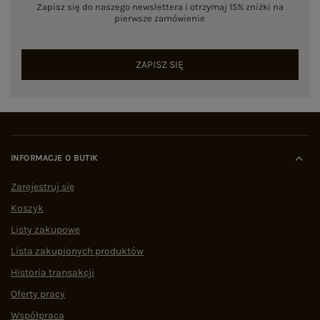
Zapisz się do naszego newslettera i otrzymaj 15% zniżki na
pierwsze zamówienie
ZAPISZ SIĘ
INFORMACJE O BUTIK
Zarejestruj się
Koszyk
Listy zakupowe
Lista zakupionych produktów
Historia transakcji
Oferty pracy
Współpraca