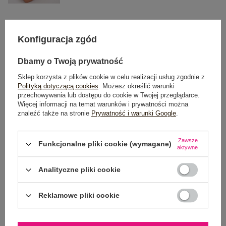
S
M
L
XL
Konfiguracja zgód
TABELA ROZMIARÓW
Dbamy o Twoją prywatność
Sklep korzysta z plików cookie w celu realizacji usług zgodnie z
Polityką dotyczącą cookies
. Możesz określić warunki
POWIADOM O DOSTĘPNOŚCI
przechowywania lub dostępu do cookie w Twojej przeglądarce.
Więcej informacji na temat warunków i prywatności można
znaleźć także na stronie
Prywatność i warunki Google
.
Dostawa
od 7,99 zł
Zawsze
Funkcjonalne pliki cookie (wymagane)
aktywne
Do darmowej dostawy brakuje
200,00 zł
Analityczne pliki cookie
Wysyłka w
poniedziałek
100 dni na zwrot
Reklamowe pliki cookie