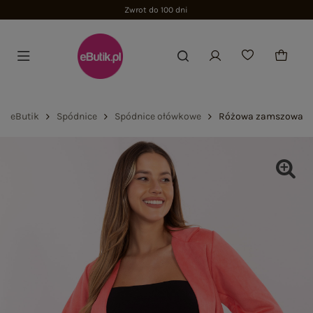
Zwrot do 100 dni
eButik
Spódnice
Spódnice ołówkowe
Różowa zamszowa spó